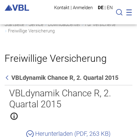
Kontakt
|
Anmelden
DE
|
EN
Mo
Suche
Startseite
Service
Downloadcenter
Für Versicherte
Freiwillige Versicherung
Freiwillige Versicherung
VBLdynamik Chance R, 2. Quartal 2015
Zurück
VBLdynamik Chance R, 2.
Quartal 2015
Herunterladen (PDF, 263 KB)