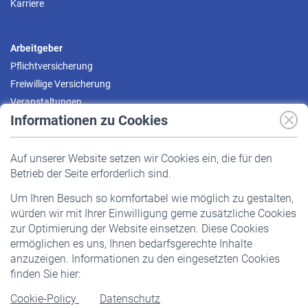
Karriere
Arbeitgeber
Pflichtversicherung
Freiwillige Versicherung
Veranstaltungen
Informationen zu Cookies
Versicherte
Auf unserer Website setzen wir Cookies ein, die für den
Pflichtversicherung
Betrieb der Seite erforderlich sind.
Freiwillige Versicherung
Um Ihren Besuch so komfortabel wie möglich zu gestalten,
Staatliche Förderung
würden wir mit Ihrer Einwilligung gerne zusätzliche Cookies
Veranstaltungen
zur Optimierung der Website einsetzen. Diese Cookies
ermöglichen es uns, Ihnen bedarfsgerechte Inhalte
anzuzeigen. Informationen zu den eingesetzten Cookies
Rentner
finden Sie hier:
Rentenbeginn
Cookie-Policy
Datenschutz
Rente beantragen