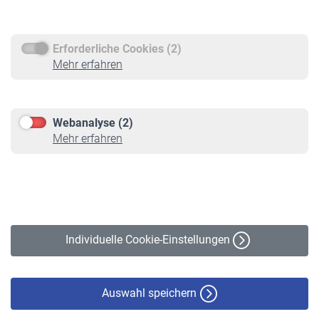
Rentenauszahlung
Erforderliche Cookies (2)
Service
Mehr erfahren
Informationen
Kontakt & Beratung
Downloadcenter
Webanalyse (2)
Online-Rechner
Mehr erfahren
VBLnewsletter
Kontakt
Impressum
Erklärung zur Barrierefreiheit
Individuelle Cookie-Einstellungen
Datenschutz
Cookie-Policy
Haftungsausschluss
Auswahl speichern