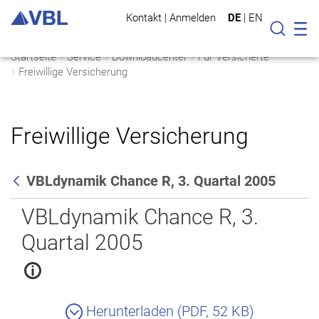
Kontakt
|
Anmelden
DE
|
EN
Mo
Suche
Startseite
Service
Downloadcenter
Für Versicherte
Freiwillige Versicherung
Freiwillige Versicherung
VBLdynamik Chance R, 3. Quartal 2005
Zurück
VBLdynamik Chance R, 3.
Quartal 2005
Herunterladen (PDF, 52 KB)