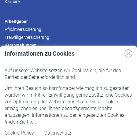
Karriere
Arbeitgeber
Pflichtversicherung
Freiwillige Versicherung
Veranstaltungen
Informationen zu Cookies
Versicherte
Auf unserer Website setzen wir Cookies ein, die für den
Pflichtversicherung
Betrieb der Seite erforderlich sind.
Freiwillige Versicherung
Um Ihren Besuch so komfortabel wie möglich zu gestalten,
Staatliche Förderung
würden wir mit Ihrer Einwilligung gerne zusätzliche Cookies
Veranstaltungen
zur Optimierung der Website einsetzen. Diese Cookies
ermöglichen es uns, Ihnen bedarfsgerechte Inhalte
anzuzeigen. Informationen zu den eingesetzten Cookies
Rentner
finden Sie hier:
Rentenbeginn
Cookie-Policy
Datenschutz
Rente beantragen