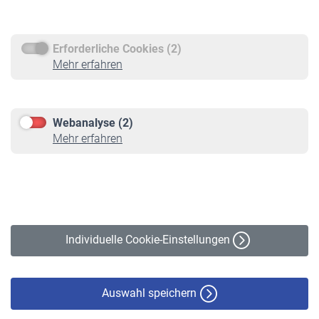
Rentenauszahlung
Erforderliche Cookies (2)
Service
Mehr erfahren
Informationen
Kontakt & Beratung
Downloadcenter
Webanalyse (2)
Online-Rechner
Mehr erfahren
VBLnewsletter
Kontakt
Impressum
Erklärung zur Barrierefreiheit
Individuelle Cookie-Einstellungen
Datenschutz
Cookie-Policy
Haftungsausschluss
Auswahl speichern