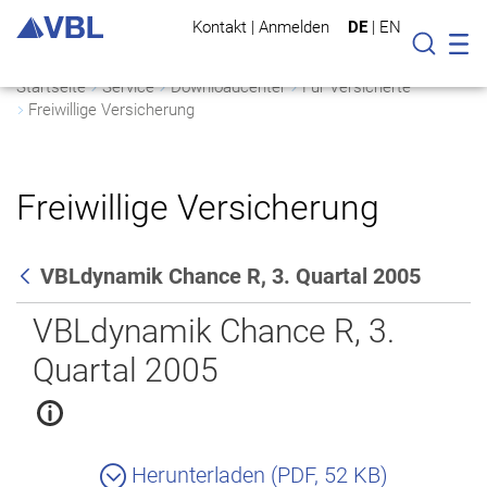
Kontakt
|
Anmelden
DE
|
EN
Mo
Suche
Startseite
Service
Downloadcenter
Für Versicherte
Freiwillige Versicherung
Freiwillige Versicherung
VBLdynamik Chance R, 3. Quartal 2005
Zurück
VBLdynamik Chance R, 3.
Quartal 2005
Herunterladen (PDF, 52 KB)