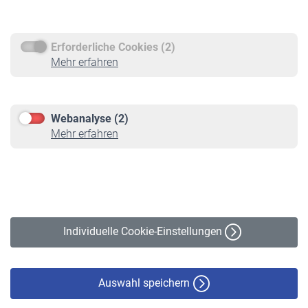
Rentenauszahlung
Erforderliche Cookies (2)
Service
Mehr erfahren
Informationen
Kontakt & Beratung
Downloadcenter
Webanalyse (2)
Online-Rechner
Mehr erfahren
VBLnewsletter
Kontakt
Impressum
Erklärung zur Barrierefreiheit
Individuelle Cookie-Einstellungen
Datenschutz
Cookie-Policy
Haftungsausschluss
Auswahl speichern