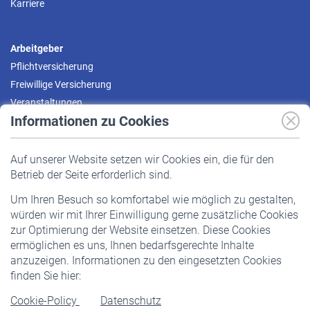
Karriere
Arbeitgeber
Pflichtversicherung
Freiwillige Versicherung
Veranstaltungen
Informationen zu Cookies
Versicherte
Auf unserer Website setzen wir Cookies ein, die für den
Pflichtversicherung
Betrieb der Seite erforderlich sind.
Freiwillige Versicherung
Um Ihren Besuch so komfortabel wie möglich zu gestalten,
Staatliche Förderung
würden wir mit Ihrer Einwilligung gerne zusätzliche Cookies
Veranstaltungen
zur Optimierung der Website einsetzen. Diese Cookies
ermöglichen es uns, Ihnen bedarfsgerechte Inhalte
anzuzeigen. Informationen zu den eingesetzten Cookies
Rentner
finden Sie hier:
Rentenbeginn
Cookie-Policy
Datenschutz
Rente beantragen