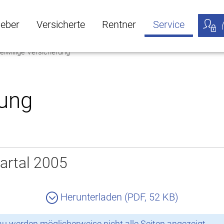
geber
Versicherte
Rentner
Service
eiwillige Versicherung
öffnen
ber Untermenü öffnen
Versicherte Untermenü öffnen
Rentner Untermenü öffnen
Service Untermen
Meine
rung
artal 2005
Herunterladen (PDF, 52 KB)
 werden möglicherweise nicht alle Seiten angezeigt.