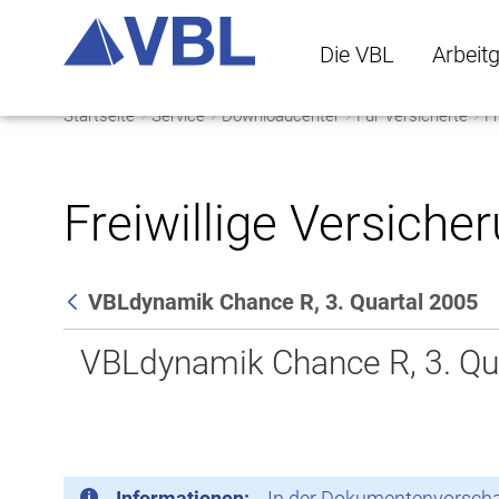
Die VBL
Arbeit
Startseite
Service
Downloadcenter
Für Versicherte
Fr
Die VBL Untermenü 
Arbeitge
Freiwillige Versiche
VBLdynamik Chance R, 3. Quartal 2005
Zurück
VBLdynamik Chance R, 3. Qu
Informationen:
In der Dokumentenvorschau