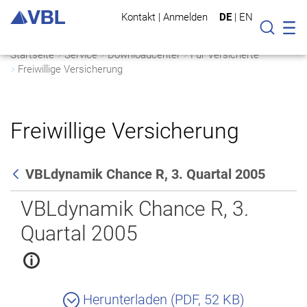
Kontakt
|
Anmelden
DE
|
EN
Mo
Suche
Startseite
Service
Downloadcenter
Für Versicherte
Freiwillige Versicherung
Freiwillige Versicherung
VBLdynamik Chance R, 3. Quartal 2005
Zurück
VBLdynamik Chance R, 3.
Quartal 2005
Herunterladen (PDF, 52 KB)