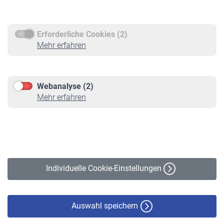
Rentenauszahlung
Erforderliche Cookies (2)
Service
Mehr erfahren
Informationen
Kontakt & Beratung
Downloadcenter
Webanalyse (2)
Online-Rechner
Mehr erfahren
VBLnewsletter
Kontakt
Impressum
Erklärung zur Barrierefreiheit
Individuelle Cookie-Einstellungen
Datenschutz
Cookie-Policy
Haftungsausschluss
Auswahl speichern