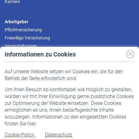
Karriere
Arbeitgeber
Pflichtversicherung
Freiwillige Versicherung
Veranstaltungen
Informationen zu Cookies
Versicherte
Auf unserer Website setzen wir Cookies ein, die für den
Pflichtversicherung
Betrieb der Seite erforderlich sind.
Freiwillige Versicherung
Um Ihren Besuch so komfortabel wie möglich zu gestalten,
Staatliche Förderung
würden wir mit Ihrer Einwilligung gerne zusätzliche Cookies
Veranstaltungen
zur Optimierung der Website einsetzen. Diese Cookies
ermöglichen es uns, Ihnen bedarfsgerechte Inhalte
anzuzeigen. Informationen zu den eingesetzten Cookies
Rentner
finden Sie hier:
Rentenbeginn
Cookie-Policy
Datenschutz
Rente beantragen