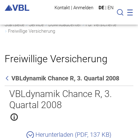
Kontakt
|
Anmelden
DE
|
EN
Mo
Suche
Startseite
Service
Downloadcenter
Für Versicherte
Freiwillige Versicherung
Freiwillige Versicherung
VBLdynamik Chance R, 3. Quartal 2008
Zurück
VBLdynamik Chance R, 3.
Quartal 2008
Herunterladen (PDF, 137 KB)