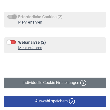
Rentenauszahlung
Erforderliche Cookies (2)
Service
Mehr erfahren
Informationen
Kontakt & Beratung
Downloadcenter
Webanalyse (2)
Online-Rechner
Mehr erfahren
VBLnewsletter
Kontakt
Impressum
Erklärung zur Barrierefreiheit
Individuelle Cookie-Einstellungen
Datenschutz
Cookie-Policy
Haftungsausschluss
Auswahl speichern