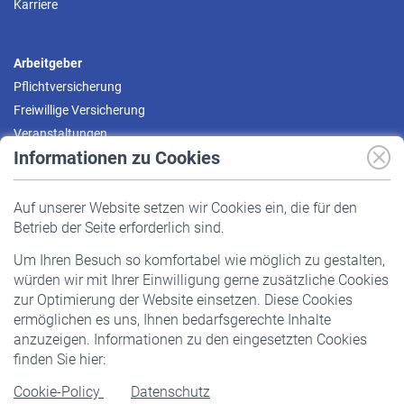
Karriere
Arbeitgeber
Pflichtversicherung
Freiwillige Versicherung
Veranstaltungen
Informationen zu Cookies
Versicherte
Auf unserer Website setzen wir Cookies ein, die für den
Pflichtversicherung
Betrieb der Seite erforderlich sind.
Freiwillige Versicherung
Um Ihren Besuch so komfortabel wie möglich zu gestalten,
Staatliche Förderung
würden wir mit Ihrer Einwilligung gerne zusätzliche Cookies
Veranstaltungen
zur Optimierung der Website einsetzen. Diese Cookies
ermöglichen es uns, Ihnen bedarfsgerechte Inhalte
anzuzeigen. Informationen zu den eingesetzten Cookies
Rentner
finden Sie hier:
Rentenbeginn
Cookie-Policy
Datenschutz
Rente beantragen