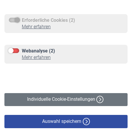
Rentenauszahlung
Erforderliche Cookies (2)
Service
Mehr erfahren
Informationen
Kontakt & Beratung
Downloadcenter
Webanalyse (2)
Online-Rechner
Mehr erfahren
VBLnewsletter
Kontakt
Impressum
Erklärung zur Barrierefreiheit
Individuelle Cookie-Einstellungen
Datenschutz
Cookie-Policy
Haftungsausschluss
Auswahl speichern