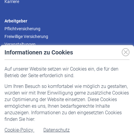
Karriere
Arbeitgeber
Pflichtversicherung
Freiwillige Versicherung
Veranstaltungen
Informationen zu Cookies
Versicherte
Auf unserer Website setzen wir Cookies ein, die für den
Pflichtversicherung
Betrieb der Seite erforderlich sind.
Freiwillige Versicherung
Um Ihren Besuch so komfortabel wie möglich zu gestalten,
Staatliche Förderung
würden wir mit Ihrer Einwilligung gerne zusätzliche Cookies
Veranstaltungen
zur Optimierung der Website einsetzen. Diese Cookies
ermöglichen es uns, Ihnen bedarfsgerechte Inhalte
anzuzeigen. Informationen zu den eingesetzten Cookies
Rentner
finden Sie hier:
Rentenbeginn
Cookie-Policy
Datenschutz
Rente beantragen