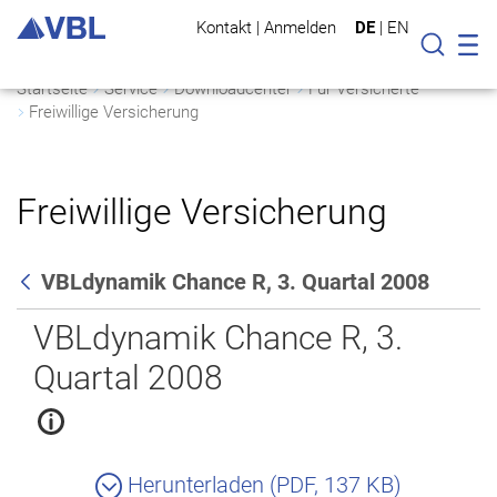
Kontakt
|
Anmelden
DE
|
EN
Mo
Suche
Startseite
Service
Downloadcenter
Für Versicherte
Freiwillige Versicherung
Freiwillige Versicherung
VBLdynamik Chance R, 3. Quartal 2008
Zurück
VBLdynamik Chance R, 3.
Quartal 2008
Herunterladen (PDF, 137 KB)