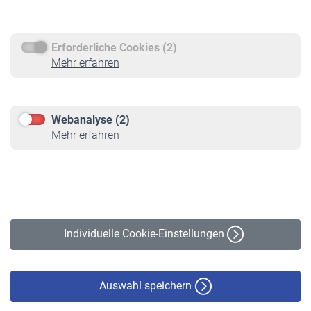
Rentenauszahlung
Erforderliche Cookies (2)
Service
Mehr erfahren
Informationen
Kontakt & Beratung
Downloadcenter
Webanalyse (2)
Online-Rechner
Mehr erfahren
VBLnewsletter
Kontakt
Impressum
Erklärung zur Barrierefreiheit
Individuelle Cookie-Einstellungen
Datenschutz
Cookie-Policy
Haftungsausschluss
Auswahl speichern