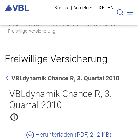
Kontakt
|
Anmelden
DE
|
EN
Mo
Suche
Startseite
Service
Downloadcenter
Für Versicherte
Freiwillige Versicherung
Freiwillige Versicherung
VBLdynamik Chance R, 3. Quartal 2010
Zurück
VBLdynamik Chance R, 3.
Quartal 2010
Herunterladen (PDF, 212 KB)