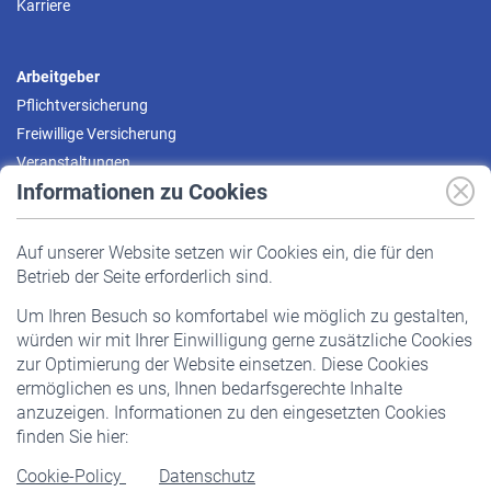
Karriere
Arbeitgeber
Pflichtversicherung
Freiwillige Versicherung
Veranstaltungen
Informationen zu Cookies
Versicherte
Auf unserer Website setzen wir Cookies ein, die für den
Pflichtversicherung
Betrieb der Seite erforderlich sind.
Freiwillige Versicherung
Um Ihren Besuch so komfortabel wie möglich zu gestalten,
Staatliche Förderung
würden wir mit Ihrer Einwilligung gerne zusätzliche Cookies
Veranstaltungen
zur Optimierung der Website einsetzen. Diese Cookies
ermöglichen es uns, Ihnen bedarfsgerechte Inhalte
anzuzeigen. Informationen zu den eingesetzten Cookies
Rentner
finden Sie hier:
Rentenbeginn
Cookie-Policy
Datenschutz
Rente beantragen