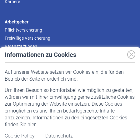
Karriere
Arbeitgeber
Pflichtversicherung
Freiwillige Versicherung
Veranstaltungen
Informationen zu Cookies
Versicherte
Auf unserer Website setzen wir Cookies ein, die für den
Pflichtversicherung
Betrieb der Seite erforderlich sind.
Freiwillige Versicherung
Um Ihren Besuch so komfortabel wie möglich zu gestalten,
Staatliche Förderung
würden wir mit Ihrer Einwilligung gerne zusätzliche Cookies
Veranstaltungen
zur Optimierung der Website einsetzen. Diese Cookies
ermöglichen es uns, Ihnen bedarfsgerechte Inhalte
anzuzeigen. Informationen zu den eingesetzten Cookies
Rentner
finden Sie hier:
Rentenbeginn
Cookie-Policy
Datenschutz
Rente beantragen