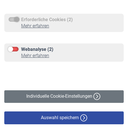
Rentenauszahlung
Erforderliche Cookies (2)
Service
Mehr erfahren
Informationen
Kontakt & Beratung
Downloadcenter
Webanalyse (2)
Online-Rechner
Mehr erfahren
VBLnewsletter
Kontakt
Impressum
Erklärung zur Barrierefreiheit
Individuelle Cookie-Einstellungen
Datenschutz
Cookie-Policy
Haftungsausschluss
Auswahl speichern