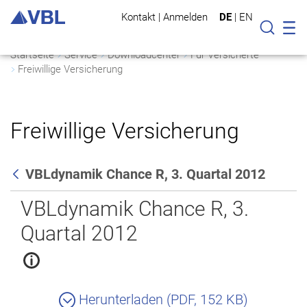
Kontakt
|
Anmelden
DE
|
EN
Mo
Suche
Startseite
Service
Downloadcenter
Für Versicherte
Freiwillige Versicherung
Freiwillige Versicherung
VBLdynamik Chance R, 3. Quartal 2012
Zurück
VBLdynamik Chance R, 3.
Quartal 2012
Herunterladen (PDF, 152 KB)