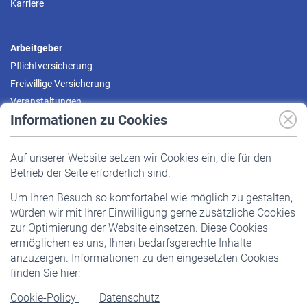
Karriere
Arbeitgeber
Pflichtversicherung
Freiwillige Versicherung
Veranstaltungen
Informationen zu Cookies
Versicherte
Auf unserer Website setzen wir Cookies ein, die für den
Pflichtversicherung
Betrieb der Seite erforderlich sind.
Freiwillige Versicherung
Um Ihren Besuch so komfortabel wie möglich zu gestalten,
Staatliche Förderung
würden wir mit Ihrer Einwilligung gerne zusätzliche Cookies
Veranstaltungen
zur Optimierung der Website einsetzen. Diese Cookies
ermöglichen es uns, Ihnen bedarfsgerechte Inhalte
anzuzeigen. Informationen zu den eingesetzten Cookies
Rentner
finden Sie hier:
Rentenbeginn
Cookie-Policy
Datenschutz
Rente beantragen