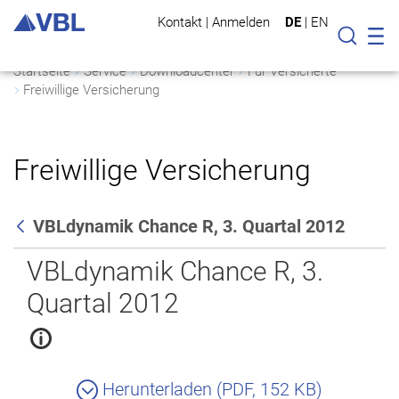
Kontakt
|
Anmelden
DE
|
EN
Mo
Suche
Startseite
Service
Downloadcenter
Für Versicherte
Freiwillige Versicherung
Freiwillige Versicherung
VBLdynamik Chance R, 3. Quartal 2012
Zurück
VBLdynamik Chance R, 3.
Quartal 2012
Herunterladen (PDF, 152 KB)