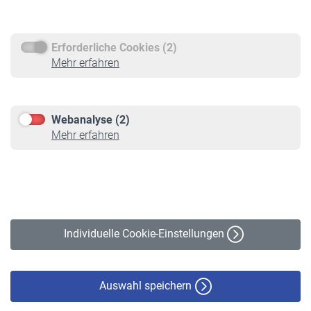
Rentenauszahlung
Erforderliche Cookies (2)
Service
Mehr erfahren
Informationen
Kontakt & Beratung
Downloadcenter
Webanalyse (2)
Online-Rechner
Mehr erfahren
VBLnewsletter
Kontakt
Impressum
Erklärung zur Barrierefreiheit
Individuelle Cookie-Einstellungen
Datenschutz
Cookie-Policy
Haftungsausschluss
Auswahl speichern