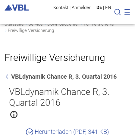
Kontakt
|
Anmelden
DE
|
EN
Mo
Suche
Startseite
Service
Downloadcenter
Für Versicherte
Freiwillige Versicherung
Freiwillige Versicherung
VBLdynamik Chance R, 3. Quartal 2016
Zurück
VBLdynamik Chance R, 3.
Quartal 2016
Herunterladen (PDF, 341 KB)