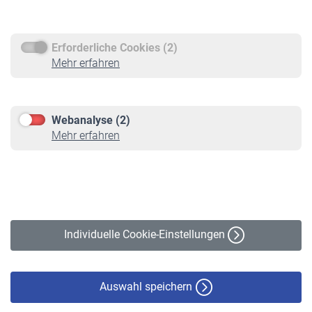
Rentenauszahlung
Erforderliche Cookies (2)
Service
Mehr erfahren
Informationen
Kontakt & Beratung
Downloadcenter
Webanalyse (2)
Online-Rechner
Mehr erfahren
VBLnewsletter
Kontakt
Impressum
Erklärung zur Barrierefreiheit
Individuelle Cookie-Einstellungen
Datenschutz
Cookie-Policy
Haftungsausschluss
Auswahl speichern