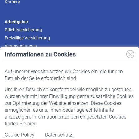
Karriere
Arbeitgeber
Pflichtversicherung
Freiwillige Versicherung
Veranstaltungen
Informationen zu Cookies
Versicherte
Auf unserer Website setzen wir Cookies ein, die für den
Pflichtversicherung
Betrieb der Seite erforderlich sind.
Freiwillige Versicherung
Um Ihren Besuch so komfortabel wie möglich zu gestalten,
Staatliche Förderung
würden wir mit Ihrer Einwilligung gerne zusätzliche Cookies
Veranstaltungen
zur Optimierung der Website einsetzen. Diese Cookies
ermöglichen es uns, Ihnen bedarfsgerechte Inhalte
anzuzeigen. Informationen zu den eingesetzten Cookies
Rentner
finden Sie hier:
Rentenbeginn
Cookie-Policy
Datenschutz
Rente beantragen