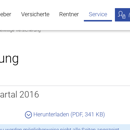
geber
Versicherte
Rentner
Service
eiwillige Versicherung
öffnen
ber Untermenü öffnen
Versicherte Untermenü öffnen
Rentner Untermenü öffnen
Service Untermen
Meine
rung
artal 2016
Herunterladen (PDF, 341 KB)
 werden möglicherweise nicht alle Seiten angezeigt.