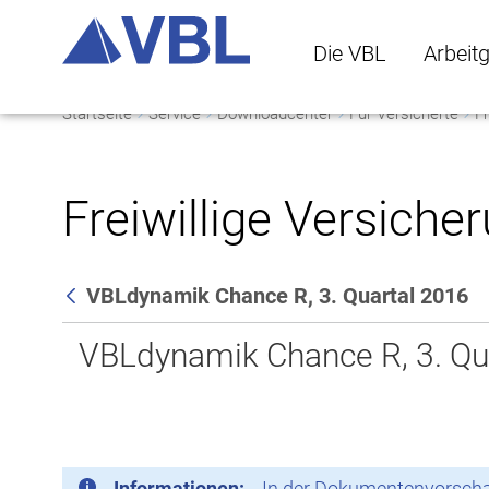
Die VBL
Arbeit
Startseite
Service
Downloadcenter
Für Versicherte
Fr
Die VBL Untermenü 
Arbeitge
Freiwillige Versiche
VBLdynamik Chance R, 3. Quartal 2016
Zurück
VBLdynamik Chance R, 3. Qu
Informationen:
In der Dokumentenvorschau