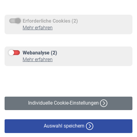
Rentenauszahlung
Erforderliche Cookies (2)
Service
Mehr erfahren
Informationen
Kontakt & Beratung
Downloadcenter
Webanalyse (2)
Online-Rechner
Mehr erfahren
VBLnewsletter
Kontakt
Impressum
Erklärung zur Barrierefreiheit
Individuelle Cookie-Einstellungen
Datenschutz
Cookie-Policy
Haftungsausschluss
Auswahl speichern