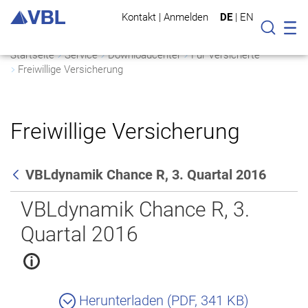
Kontakt
|
Anmelden
DE
|
EN
Mo
Suche
Startseite
Service
Downloadcenter
Für Versicherte
Freiwillige Versicherung
Freiwillige Versicherung
VBLdynamik Chance R, 3. Quartal 2016
Zurück
VBLdynamik Chance R, 3.
Quartal 2016
Herunterladen (PDF, 341 KB)