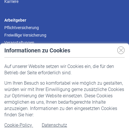
Karriere
Arbeitgeber
Pflichtversicherung
Freiwillige Versicherung
Veranstaltungen
Informationen zu Cookies
Versicherte
Auf unserer Website setzen wir Cookies ein, die für den
Pflichtversicherung
Betrieb der Seite erforderlich sind.
Freiwillige Versicherung
Um Ihren Besuch so komfortabel wie möglich zu gestalten,
Staatliche Förderung
würden wir mit Ihrer Einwilligung gerne zusätzliche Cookies
Veranstaltungen
zur Optimierung der Website einsetzen. Diese Cookies
ermöglichen es uns, Ihnen bedarfsgerechte Inhalte
anzuzeigen. Informationen zu den eingesetzten Cookies
Rentner
finden Sie hier:
Rentenbeginn
Cookie-Policy
Datenschutz
Rente beantragen