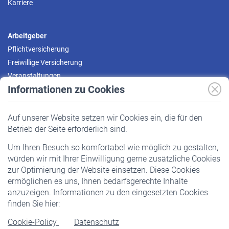
Karriere
Arbeitgeber
Pflichtversicherung
Freiwillige Versicherung
Veranstaltungen
Informationen zu Cookies
Versicherte
Auf unserer Website setzen wir Cookies ein, die für den
Pflichtversicherung
Betrieb der Seite erforderlich sind.
Freiwillige Versicherung
Um Ihren Besuch so komfortabel wie möglich zu gestalten,
Staatliche Förderung
würden wir mit Ihrer Einwilligung gerne zusätzliche Cookies
Veranstaltungen
zur Optimierung der Website einsetzen. Diese Cookies
ermöglichen es uns, Ihnen bedarfsgerechte Inhalte
anzuzeigen. Informationen zu den eingesetzten Cookies
Rentner
finden Sie hier:
Rentenbeginn
Cookie-Policy
Datenschutz
Rente beantragen