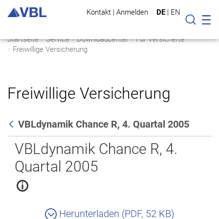
Kontakt
|
Anmelden
DE
|
EN
Mo
Suche
Startseite
Service
Downloadcenter
Für Versicherte
Freiwillige Versicherung
Freiwillige Versicherung
VBLdynamik Chance R, 4. Quartal 2005
Zurück
VBLdynamik Chance R, 4.
Quartal 2005
Herunterladen (PDF, 52 KB)