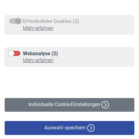
Rentenauszahlung
Erforderliche Cookies (2)
Service
Mehr erfahren
Informationen
Kontakt & Beratung
Downloadcenter
Webanalyse (2)
Online-Rechner
Mehr erfahren
VBLnewsletter
Kontakt
Impressum
Erklärung zur Barrierefreiheit
Individuelle Cookie-Einstellungen
Datenschutz
Cookie-Policy
Haftungsausschluss
Auswahl speichern