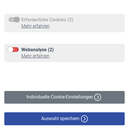
Rentenauszahlung
Erforderliche Cookies (2)
Service
Mehr erfahren
Informationen
Kontakt & Beratung
Downloadcenter
Webanalyse (2)
Online-Rechner
Mehr erfahren
VBLnewsletter
Kontakt
Impressum
Erklärung zur Barrierefreiheit
Individuelle Cookie-Einstellungen
Datenschutz
Cookie-Policy
Haftungsausschluss
Auswahl speichern