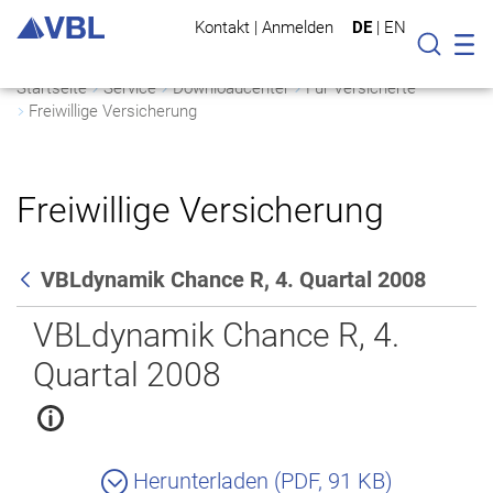
Kontakt
|
Anmelden
DE
|
EN
Mo
Suche
Startseite
Service
Downloadcenter
Für Versicherte
Freiwillige Versicherung
Freiwillige Versicherung
VBLdynamik Chance R, 4. Quartal 2008
Zurück
VBLdynamik Chance R, 4.
Quartal 2008
Herunterladen (PDF, 91 KB)