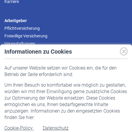
Karriere
Arbeitgeber
Pflichtversicherung
Freiwillige Versicherung
Veranstaltungen
Informationen zu Cookies
Versicherte
Auf unserer Website setzen wir Cookies ein, die für den
Pflichtversicherung
Betrieb der Seite erforderlich sind.
Freiwillige Versicherung
Um Ihren Besuch so komfortabel wie möglich zu gestalten,
Staatliche Förderung
würden wir mit Ihrer Einwilligung gerne zusätzliche Cookies
Veranstaltungen
zur Optimierung der Website einsetzen. Diese Cookies
ermöglichen es uns, Ihnen bedarfsgerechte Inhalte
anzuzeigen. Informationen zu den eingesetzten Cookies
Rentner
finden Sie hier:
Rentenbeginn
Cookie-Policy
Datenschutz
Rente beantragen