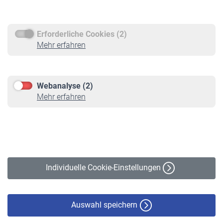
Rentenauszahlung
Erforderliche Cookies (2)
Service
Mehr erfahren
Informationen
Kontakt & Beratung
Downloadcenter
Webanalyse (2)
Online-Rechner
Mehr erfahren
VBLnewsletter
Kontakt
Impressum
Erklärung zur Barrierefreiheit
Individuelle Cookie-Einstellungen
Datenschutz
Cookie-Policy
Haftungsausschluss
Auswahl speichern