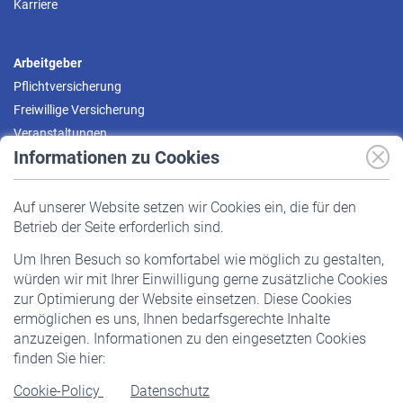
Karriere
Arbeitgeber
Pflichtversicherung
Freiwillige Versicherung
Veranstaltungen
Informationen zu Cookies
Versicherte
Auf unserer Website setzen wir Cookies ein, die für den
Pflichtversicherung
Betrieb der Seite erforderlich sind.
Freiwillige Versicherung
Um Ihren Besuch so komfortabel wie möglich zu gestalten,
Staatliche Förderung
würden wir mit Ihrer Einwilligung gerne zusätzliche Cookies
Veranstaltungen
zur Optimierung der Website einsetzen. Diese Cookies
ermöglichen es uns, Ihnen bedarfsgerechte Inhalte
anzuzeigen. Informationen zu den eingesetzten Cookies
Rentner
finden Sie hier:
Rentenbeginn
Cookie-Policy
Datenschutz
Rente beantragen