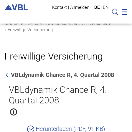
Kontakt
|
Anmelden
DE
|
EN
Mo
Suche
Startseite
Service
Downloadcenter
Für Versicherte
Freiwillige Versicherung
Freiwillige Versicherung
VBLdynamik Chance R, 4. Quartal 2008
Zurück
VBLdynamik Chance R, 4.
Quartal 2008
Herunterladen (PDF, 91 KB)