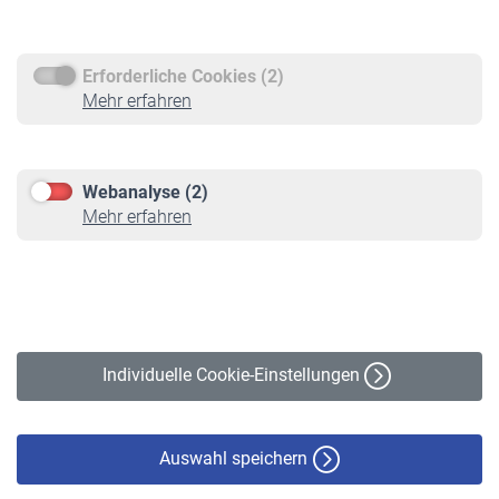
Rentenauszahlung
Erforderliche Cookies (2)
Service
Mehr erfahren
Informationen
Kontakt & Beratung
Downloadcenter
Webanalyse (2)
Online-Rechner
Mehr erfahren
VBLnewsletter
Kontakt
Impressum
Erklärung zur Barrierefreiheit
Individuelle Cookie-Einstellungen
Datenschutz
Cookie-Policy
Haftungsausschluss
Auswahl speichern