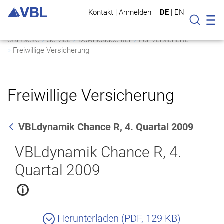
Kontakt
|
Anmelden
DE
|
EN
Mo
Suche
Startseite
Service
Downloadcenter
Für Versicherte
Freiwillige Versicherung
Freiwillige Versicherung
VBLdynamik Chance R, 4. Quartal 2009
Zurück
VBLdynamik Chance R, 4.
Quartal 2009
Herunterladen (PDF, 129 KB)