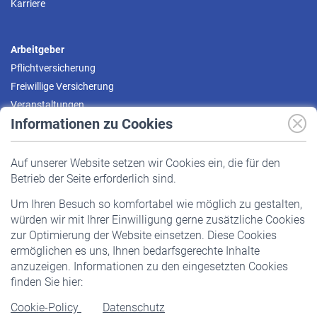
Karriere
Arbeitgeber
Pflichtversicherung
Freiwillige Versicherung
Veranstaltungen
Informationen zu Cookies
Versicherte
Auf unserer Website setzen wir Cookies ein, die für den
Pflichtversicherung
Betrieb der Seite erforderlich sind.
Freiwillige Versicherung
Um Ihren Besuch so komfortabel wie möglich zu gestalten,
Staatliche Förderung
würden wir mit Ihrer Einwilligung gerne zusätzliche Cookies
Veranstaltungen
zur Optimierung der Website einsetzen. Diese Cookies
ermöglichen es uns, Ihnen bedarfsgerechte Inhalte
anzuzeigen. Informationen zu den eingesetzten Cookies
Rentner
finden Sie hier:
Rentenbeginn
Cookie-Policy
Datenschutz
Rente beantragen