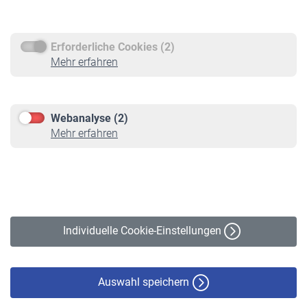
Rentenauszahlung
Erforderliche Cookies (2)
Service
Mehr erfahren
Informationen
Kontakt & Beratung
Downloadcenter
Webanalyse (2)
Online-Rechner
Mehr erfahren
VBLnewsletter
Kontakt
Impressum
Erklärung zur Barrierefreiheit
Individuelle Cookie-Einstellungen
Datenschutz
Cookie-Policy
Haftungsausschluss
Auswahl speichern