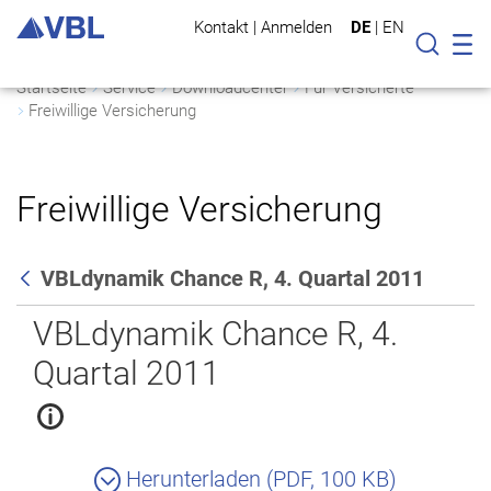
Kontakt
|
Anmelden
DE
|
EN
Mo
Suche
Startseite
Service
Downloadcenter
Für Versicherte
Freiwillige Versicherung
Freiwillige Versicherung
VBLdynamik Chance R, 4. Quartal 2011
Zurück
VBLdynamik Chance R, 4.
Quartal 2011
Herunterladen (PDF, 100 KB)