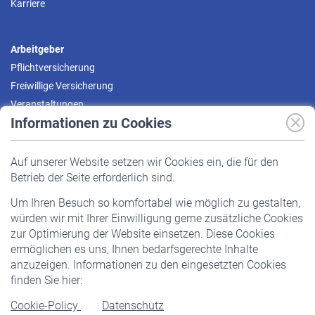
Karriere
Arbeitgeber
Pflichtversicherung
Freiwillige Versicherung
Veranstaltungen
Informationen zu Cookies
Versicherte
Auf unserer Website setzen wir Cookies ein, die für den
Pflichtversicherung
Betrieb der Seite erforderlich sind.
Freiwillige Versicherung
Um Ihren Besuch so komfortabel wie möglich zu gestalten,
Staatliche Förderung
würden wir mit Ihrer Einwilligung gerne zusätzliche Cookies
Veranstaltungen
zur Optimierung der Website einsetzen. Diese Cookies
ermöglichen es uns, Ihnen bedarfsgerechte Inhalte
anzuzeigen. Informationen zu den eingesetzten Cookies
Rentner
finden Sie hier:
Rentenbeginn
Cookie-Policy
Datenschutz
Rente beantragen