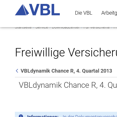
Die VBL
Arbeit
Startseite
Service
Downloadcenter
Für Versicherte
Fr
Die VBL Untermenü 
Arbeitge
Freiwillige Versiche
VBLdynamik Chance R, 4. Quartal 2013
Zurück
VBLdynamik Chance R, 4. Qu
Informationen:
In der Dokumentenvorschau