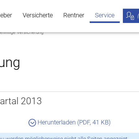
geber
Versicherte
Rentner
Service
eiwillige Versicherung
öffnen
ber Untermenü öffnen
Versicherte Untermenü öffnen
Rentner Untermenü öffnen
Service Untermen
Meine
rung
artal 2013
Herunterladen (PDF, 41 KB)
 werden möglicherweise nicht alle Seiten angezeigt.