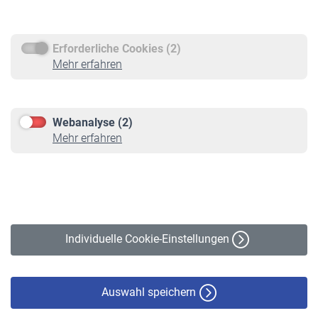
Rentenauszahlung
Erforderliche Cookies (2)
Service
Mehr erfahren
Informationen
Kontakt & Beratung
Downloadcenter
Webanalyse (2)
Online-Rechner
Mehr erfahren
VBLnewsletter
Kontakt
Impressum
Erklärung zur Barrierefreiheit
Individuelle Cookie-Einstellungen
Datenschutz
Cookie-Policy
Haftungsausschluss
Auswahl speichern