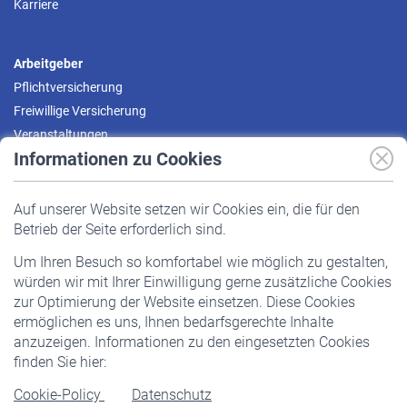
Karriere
Arbeitgeber
Pflichtversicherung
Freiwillige Versicherung
Veranstaltungen
Informationen zu Cookies
Versicherte
Auf unserer Website setzen wir Cookies ein, die für den
Pflichtversicherung
Betrieb der Seite erforderlich sind.
Freiwillige Versicherung
Um Ihren Besuch so komfortabel wie möglich zu gestalten,
Staatliche Förderung
würden wir mit Ihrer Einwilligung gerne zusätzliche Cookies
Veranstaltungen
zur Optimierung der Website einsetzen. Diese Cookies
ermöglichen es uns, Ihnen bedarfsgerechte Inhalte
anzuzeigen. Informationen zu den eingesetzten Cookies
Rentner
finden Sie hier:
Rentenbeginn
Cookie-Policy
Datenschutz
Rente beantragen