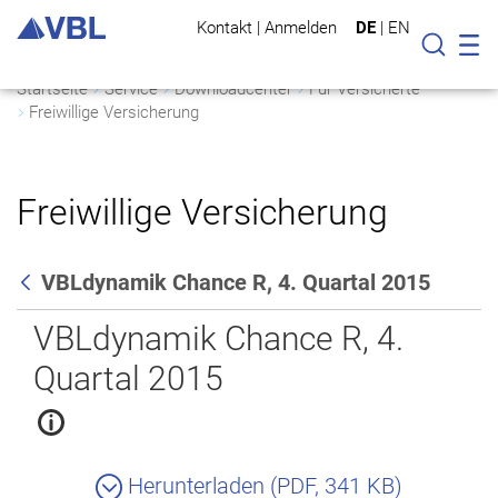
Kontakt
|
Anmelden
DE
|
EN
Mo
Suche
Startseite
Service
Downloadcenter
Für Versicherte
Freiwillige Versicherung
Freiwillige Versicherung
VBLdynamik Chance R, 4. Quartal 2015
Zurück
VBLdynamik Chance R, 4.
Quartal 2015
Herunterladen (PDF, 341 KB)