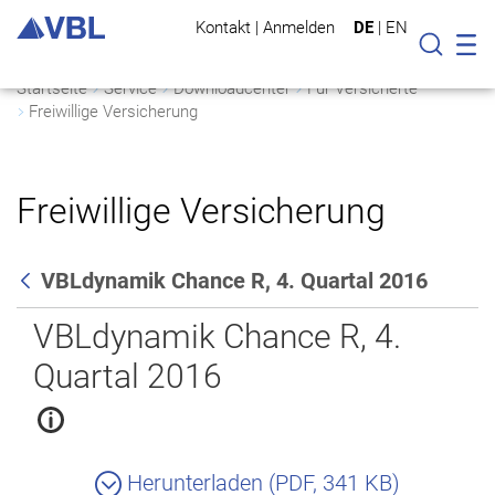
Kontakt
|
Anmelden
DE
|
EN
Mo
Suche
Startseite
Service
Downloadcenter
Für Versicherte
Freiwillige Versicherung
Freiwillige Versicherung
VBLdynamik Chance R, 4. Quartal 2016
Zurück
VBLdynamik Chance R, 4.
Quartal 2016
Herunterladen (PDF, 341 KB)