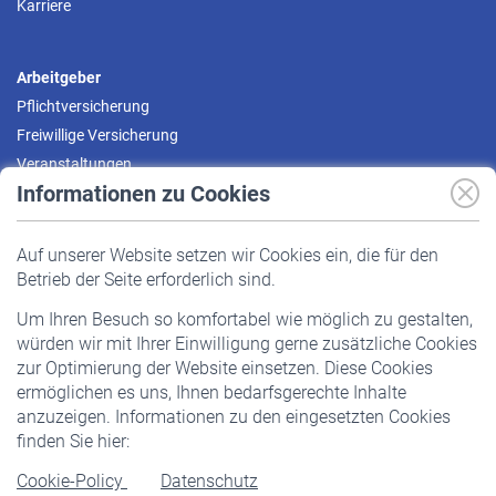
Karriere
Arbeitgeber
Pflichtversicherung
Freiwillige Versicherung
Veranstaltungen
Informationen zu Cookies
Versicherte
Auf unserer Website setzen wir Cookies ein, die für den
Pflichtversicherung
Betrieb der Seite erforderlich sind.
Freiwillige Versicherung
Um Ihren Besuch so komfortabel wie möglich zu gestalten,
Staatliche Förderung
würden wir mit Ihrer Einwilligung gerne zusätzliche Cookies
Veranstaltungen
zur Optimierung der Website einsetzen. Diese Cookies
ermöglichen es uns, Ihnen bedarfsgerechte Inhalte
anzuzeigen. Informationen zu den eingesetzten Cookies
Rentner
finden Sie hier:
Rentenbeginn
Cookie-Policy
Datenschutz
Rente beantragen