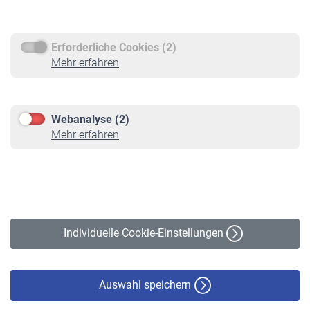
Rentenauszahlung
Erforderliche Cookies (2)
Service
Mehr erfahren
Informationen
Kontakt & Beratung
Downloadcenter
Webanalyse (2)
Online-Rechner
Mehr erfahren
VBLnewsletter
Kontakt
Impressum
Erklärung zur Barrierefreiheit
Individuelle Cookie-Einstellungen
Datenschutz
Cookie-Policy
Haftungsausschluss
Auswahl speichern