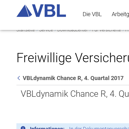
Die VBL
Arbeit
Startseite
Service
Downloadcenter
Für Versicherte
Fr
Die VBL Untermenü 
Arbeitge
Freiwillige Versiche
VBLdynamik Chance R, 4. Quartal 2017
Zurück
VBLdynamik Chance R, 4. Qu
Informationen:
In der Dokumentenvorschau