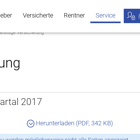
geber
Versicherte
Rentner
Service
eiwillige Versicherung
öffnen
ber Untermenü öffnen
Versicherte Untermenü öffnen
Rentner Untermenü öffnen
Service Untermen
Meine
rung
artal 2017
Herunterladen (PDF, 342 KB)
 werden möglicherweise nicht alle Seiten angezeigt.