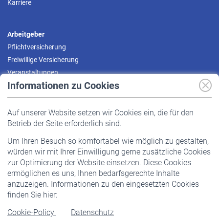
Karriere
Arbeitgeber
Pflichtversicherung
Freiwillige Versicherung
Veranstaltungen
Informationen zu Cookies
Versicherte
Auf unserer Website setzen wir Cookies ein, die für den
Pflichtversicherung
Betrieb der Seite erforderlich sind.
Freiwillige Versicherung
Um Ihren Besuch so komfortabel wie möglich zu gestalten,
Staatliche Förderung
würden wir mit Ihrer Einwilligung gerne zusätzliche Cookies
Veranstaltungen
zur Optimierung der Website einsetzen. Diese Cookies
ermöglichen es uns, Ihnen bedarfsgerechte Inhalte
anzuzeigen. Informationen zu den eingesetzten Cookies
Rentner
finden Sie hier:
Rentenbeginn
Cookie-Policy
Datenschutz
Rente beantragen