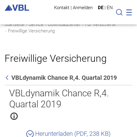
Kontakt
|
Anmelden
DE
|
EN
Mo
Suche
Startseite
Service
Downloadcenter
Für Versicherte
Freiwillige Versicherung
Freiwillige Versicherung
VBLdynamik Chance R,4. Quartal 2019
Zurück
VBLdynamik Chance R,4.
Quartal 2019
Herunterladen (PDF, 238 KB)