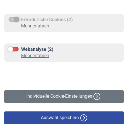
Rentenauszahlung
Erforderliche Cookies (2)
Service
Mehr erfahren
Informationen
Kontakt & Beratung
Downloadcenter
Webanalyse (2)
Online-Rechner
Mehr erfahren
VBLnewsletter
Kontakt
Impressum
Erklärung zur Barrierefreiheit
Individuelle Cookie-Einstellungen
Datenschutz
Cookie-Policy
Haftungsausschluss
Auswahl speichern