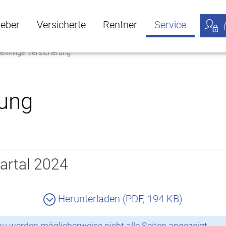
geber
Versicherte
Rentner
Service
eiwillige Versicherung
öffnen
ber Untermenü öffnen
Versicherte Untermenü öffnen
Rentner Untermenü öffnen
Service Untermen
Meine
rung
artal 2024
Herunterladen (PDF, 194 KB)
 werden möglicherweise nicht alle Seiten angezeigt.