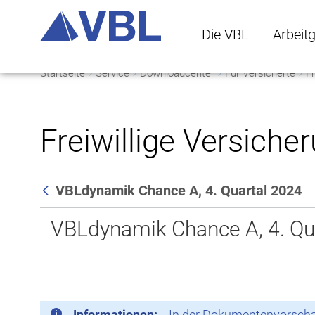
Die VBL
Arbeit
Startseite
Service
Downloadcenter
Für Versicherte
Fr
Die VBL Untermenü 
Arbeitge
Freiwillige Versiche
VBLdynamik Chance A, 4. Quartal 2024
Zurück
VBLdynamik Chance A, 4. Qu
Informationen:
In der Dokumentenvorschau