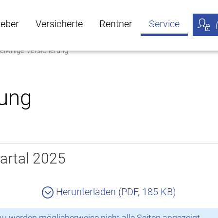
geber
Versicherte
Rentner
Service
eiwillige Versicherung
öffnen
ber Untermenü öffnen
Versicherte Untermenü öffnen
Rentner Untermenü öffnen
Service Untermen
Meine
rung
artal 2025
Herunterladen (PDF, 185 KB)
 werden möglicherweise nicht alle Seiten angezeigt.