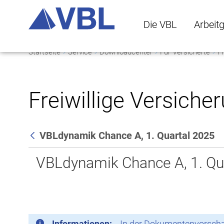
Die VBL
Arbeit
Startseite
Service
Downloadcenter
Für Versicherte
Fr
Die VBL Untermenü 
Arbeitge
Freiwillige Versiche
VBLdynamik Chance A, 1. Quartal 2025
Zurück
VBLdynamik Chance A, 1. Qu
Informationen:
In der Dokumentenvorschau