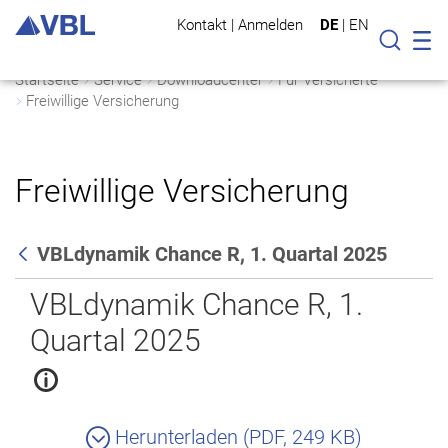
Kontakt
|
Anmelden
DE
|
EN
Mo
Suche
Startseite
Service
Downloadcenter
Für Versicherte
Freiwillige Versicherung
Freiwillige Versicherung
VBLdynamik Chance R, 1. Quartal 2025
Zurück
VBLdynamik Chance R, 1.
Quartal 2025
Herunterladen (PDF, 249 KB)