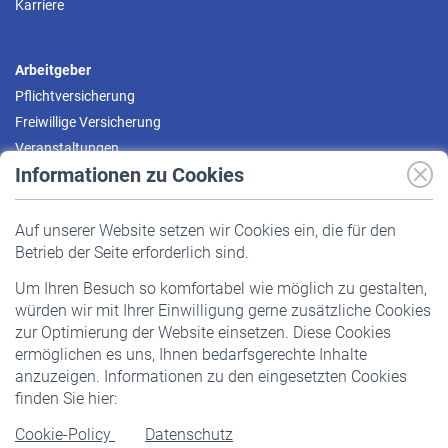
Karriere
Arbeitgeber
Pflichtversicherung
Freiwillige Versicherung
Veranstaltungen
Informationen zu Cookies
Versicherte
Auf unserer Website setzen wir Cookies ein, die für den
Pflichtversicherung
Betrieb der Seite erforderlich sind.
Freiwillige Versicherung
Um Ihren Besuch so komfortabel wie möglich zu gestalten,
Staatliche Förderung
würden wir mit Ihrer Einwilligung gerne zusätzliche Cookies
Veranstaltungen
zur Optimierung der Website einsetzen. Diese Cookies
ermöglichen es uns, Ihnen bedarfsgerechte Inhalte
anzuzeigen. Informationen zu den eingesetzten Cookies
Rentner
finden Sie hier:
Rentenbeginn
Cookie-Policy
Datenschutz
Rente beantragen