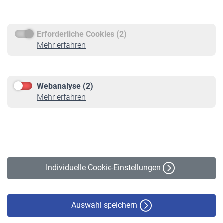
Rentenauszahlung
Erforderliche Cookies (2)
Service
Mehr erfahren
Informationen
Kontakt & Beratung
Downloadcenter
Webanalyse (2)
Online-Rechner
Mehr erfahren
VBLnewsletter
Kontakt
Impressum
Erklärung zur Barrierefreiheit
Individuelle Cookie-Einstellungen
Datenschutz
Cookie-Policy
Haftungsausschluss
Auswahl speichern