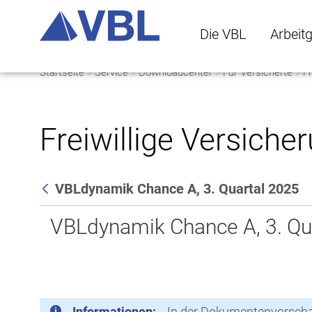
Die VBL
Arbeit
Startseite
Service
Downloadcenter
Für Versicherte
Fr
Die VBL Untermenü 
Arbeitge
Freiwillige Versiche
VBLdynamik Chance A, 3. Quartal 2025
Zurück
VBLdynamik Chance A, 3. Qu
Informationen:
In der Dokumentenvorschau