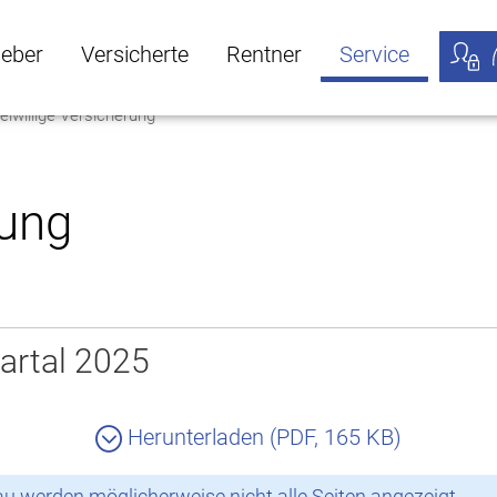
geber
Versicherte
Rentner
Service
eiwillige Versicherung
öffnen
ber Untermenü öffnen
Versicherte Untermenü öffnen
Rentner Untermenü öffnen
Service Untermen
Meine
rung
artal 2025
Herunterladen (PDF, 165 KB)
 werden möglicherweise nicht alle Seiten angezeigt.