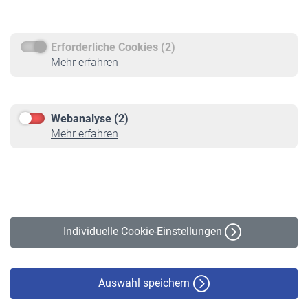
Rentenauszahlung
Erforderliche Cookies (2)
Service
Mehr erfahren
Informationen
Kontakt & Beratung
Downloadcenter
Webanalyse (2)
Online-Rechner
Mehr erfahren
VBLnewsletter
Kontakt
Impressum
Erklärung zur Barrierefreiheit
Individuelle Cookie-Einstellungen
Datenschutz
Cookie-Policy
Haftungsausschluss
Auswahl speichern