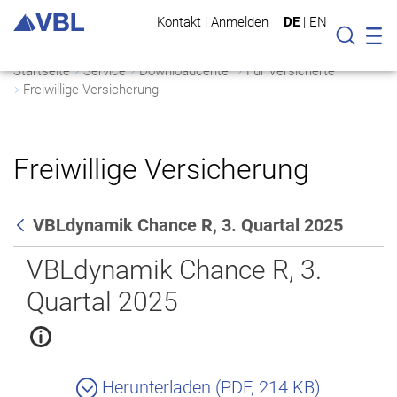
Kontakt
|
Anmelden
DE
|
EN
Mo
Suche
Startseite
Service
Downloadcenter
Für Versicherte
Freiwillige Versicherung
Freiwillige Versicherung
VBLdynamik Chance R, 3. Quartal 2025
Zurück
VBLdynamik Chance R, 3.
Quartal 2025
Herunterladen (PDF, 214 KB)