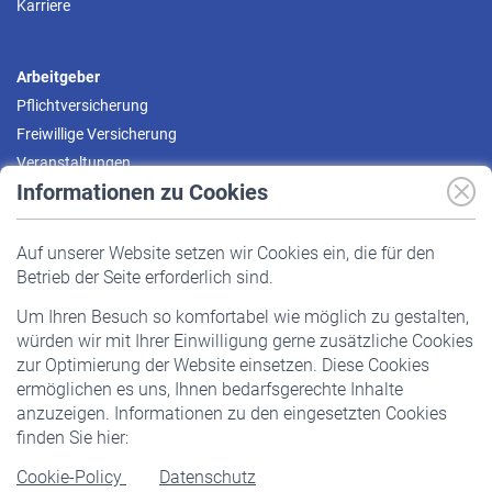
Karriere
Arbeitgeber
Pflichtversicherung
Freiwillige Versicherung
Veranstaltungen
Informationen zu Cookies
Versicherte
Auf unserer Website setzen wir Cookies ein, die für den
Pflichtversicherung
Betrieb der Seite erforderlich sind.
Freiwillige Versicherung
Um Ihren Besuch so komfortabel wie möglich zu gestalten,
Staatliche Förderung
würden wir mit Ihrer Einwilligung gerne zusätzliche Cookies
Veranstaltungen
zur Optimierung der Website einsetzen. Diese Cookies
ermöglichen es uns, Ihnen bedarfsgerechte Inhalte
anzuzeigen. Informationen zu den eingesetzten Cookies
Rentner
finden Sie hier:
Rentenbeginn
Cookie-Policy
Datenschutz
Rente beantragen