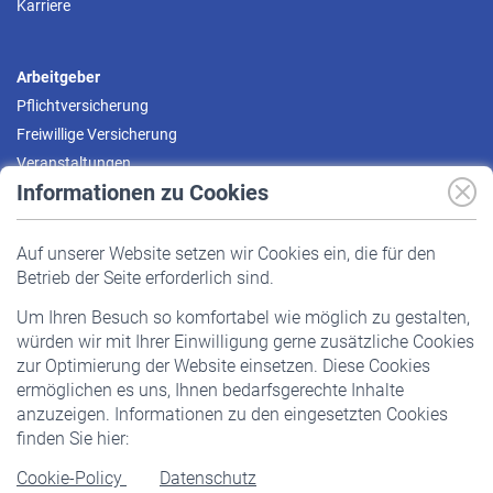
Karriere
Arbeitgeber
Pflichtversicherung
Freiwillige Versicherung
Veranstaltungen
Informationen zu Cookies
Versicherte
Auf unserer Website setzen wir Cookies ein, die für den
Pflichtversicherung
Betrieb der Seite erforderlich sind.
Freiwillige Versicherung
Um Ihren Besuch so komfortabel wie möglich zu gestalten,
Staatliche Förderung
würden wir mit Ihrer Einwilligung gerne zusätzliche Cookies
Veranstaltungen
zur Optimierung der Website einsetzen. Diese Cookies
ermöglichen es uns, Ihnen bedarfsgerechte Inhalte
anzuzeigen. Informationen zu den eingesetzten Cookies
Rentner
finden Sie hier:
Rentenbeginn
Cookie-Policy
Datenschutz
Rente beantragen