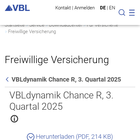
Kontakt
|
Anmelden
DE
|
EN
Mo
Suche
Startseite
Service
Downloadcenter
Für Versicherte
Freiwillige Versicherung
Freiwillige Versicherung
VBLdynamik Chance R, 3. Quartal 2025
Zurück
VBLdynamik Chance R, 3.
Quartal 2025
Herunterladen (PDF, 214 KB)