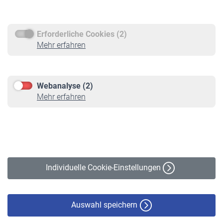
Rentenauszahlung
Erforderliche Cookies (2)
Service
Mehr erfahren
Informationen
Kontakt & Beratung
Downloadcenter
Webanalyse (2)
Online-Rechner
Mehr erfahren
VBLnewsletter
Kontakt
Impressum
Erklärung zur Barrierefreiheit
Individuelle Cookie-Einstellungen
Datenschutz
Cookie-Policy
Haftungsausschluss
Auswahl speichern