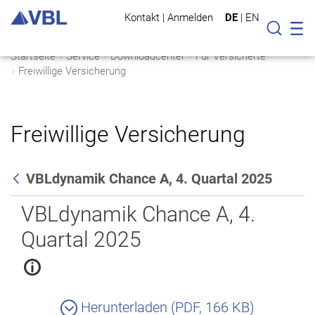
Kontakt
|
Anmelden
DE
|
EN
Mo
Suche
Startseite
Service
Downloadcenter
Für Versicherte
Freiwillige Versicherung
Freiwillige Versicherung
VBLdynamik Chance A, 4. Quartal 2025
Zurück
VBLdynamik Chance A, 4.
Quartal 2025
Herunterladen (PDF, 166 KB)