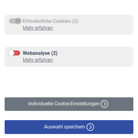
Rentenauszahlung
Erforderliche Cookies (2)
Service
Mehr erfahren
Informationen
Kontakt & Beratung
Downloadcenter
Webanalyse (2)
Online-Rechner
Mehr erfahren
VBLnewsletter
Kontakt
Impressum
Erklärung zur Barrierefreiheit
Individuelle Cookie-Einstellungen
Datenschutz
Cookie-Policy
Haftungsausschluss
Auswahl speichern