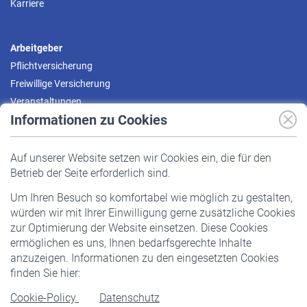
Karriere
Arbeitgeber
Pflichtversicherung
Freiwillige Versicherung
Veranstaltungen
Informationen zu Cookies
Versicherte
Auf unserer Website setzen wir Cookies ein, die für den
Pflichtversicherung
Betrieb der Seite erforderlich sind.
Freiwillige Versicherung
Um Ihren Besuch so komfortabel wie möglich zu gestalten,
Staatliche Förderung
würden wir mit Ihrer Einwilligung gerne zusätzliche Cookies
Veranstaltungen
zur Optimierung der Website einsetzen. Diese Cookies
ermöglichen es uns, Ihnen bedarfsgerechte Inhalte
anzuzeigen. Informationen zu den eingesetzten Cookies
Rentner
finden Sie hier:
Rentenbeginn
Cookie-Policy
Datenschutz
Rente beantragen