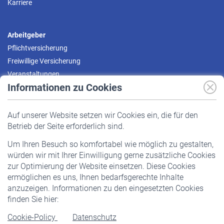
Karriere
Arbeitgeber
Pflichtversicherung
Freiwillige Versicherung
Veranstaltungen
Informationen zu Cookies
Versicherte
Auf unserer Website setzen wir Cookies ein, die für den
Pflichtversicherung
Betrieb der Seite erforderlich sind.
Freiwillige Versicherung
Um Ihren Besuch so komfortabel wie möglich zu gestalten,
Staatliche Förderung
würden wir mit Ihrer Einwilligung gerne zusätzliche Cookies
Veranstaltungen
zur Optimierung der Website einsetzen. Diese Cookies
ermöglichen es uns, Ihnen bedarfsgerechte Inhalte
anzuzeigen. Informationen zu den eingesetzten Cookies
Rentner
finden Sie hier:
Rentenbeginn
Cookie-Policy
Datenschutz
Rente beantragen