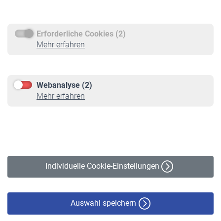
Rentenauszahlung
Erforderliche Cookies (2)
Service
Mehr erfahren
Informationen
Kontakt & Beratung
Downloadcenter
Webanalyse (2)
Online-Rechner
Mehr erfahren
VBLnewsletter
Kontakt
Impressum
Erklärung zur Barrierefreiheit
Individuelle Cookie-Einstellungen
Datenschutz
Cookie-Policy
Haftungsausschluss
Auswahl speichern