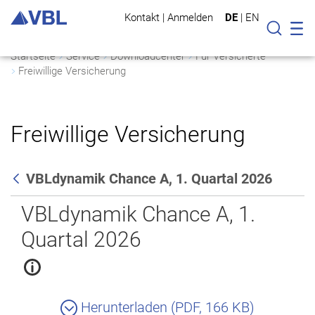
Kontakt
|
Anmelden
DE
|
EN
Mo
Suche
Startseite
Service
Downloadcenter
Für Versicherte
Freiwillige Versicherung
Freiwillige Versicherung
VBLdynamik Chance A, 1. Quartal 2026
Zurück
VBLdynamik Chance A, 1.
Quartal 2026
Herunterladen (PDF, 166 KB)