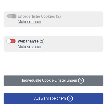
Rentenauszahlung
Erforderliche Cookies (2)
Service
Mehr erfahren
Informationen
Kontakt & Beratung
Downloadcenter
Webanalyse (2)
Online-Rechner
Mehr erfahren
VBLnewsletter
Kontakt
Impressum
Erklärung zur Barrierefreiheit
Individuelle Cookie-Einstellungen
Datenschutz
Cookie-Policy
Haftungsausschluss
Auswahl speichern