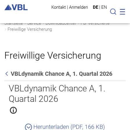
Kontakt
|
Anmelden
DE
|
EN
Mo
Suche
Startseite
Service
Downloadcenter
Für Versicherte
Freiwillige Versicherung
Freiwillige Versicherung
VBLdynamik Chance A, 1. Quartal 2026
Zurück
VBLdynamik Chance A, 1.
Quartal 2026
Herunterladen (PDF, 166 KB)