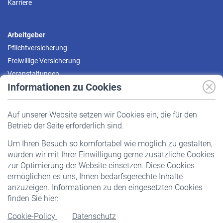
Karriere
Arbeitgeber
Pflichtversicherung
Freiwillige Versicherung
Veranstaltungen
Informationen zu Cookies
Versicherte
Auf unserer Website setzen wir Cookies ein, die für den
Pflichtversicherung
Betrieb der Seite erforderlich sind.
Freiwillige Versicherung
Um Ihren Besuch so komfortabel wie möglich zu gestalten,
Staatliche Förderung
würden wir mit Ihrer Einwilligung gerne zusätzliche Cookies
Veranstaltungen
zur Optimierung der Website einsetzen. Diese Cookies
ermöglichen es uns, Ihnen bedarfsgerechte Inhalte
anzuzeigen. Informationen zu den eingesetzten Cookies
Rentner
finden Sie hier:
Rentenbeginn
Cookie-Policy
Datenschutz
Rente beantragen