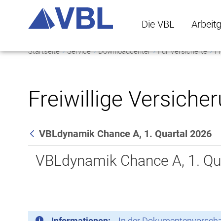
Die VBL
Arbeit
Startseite
Service
Downloadcenter
Für Versicherte
Fr
Die VBL Untermenü 
Arbeitge
Freiwillige Versiche
VBLdynamik Chance A, 1. Quartal 2026
Zurück
VBLdynamik Chance A, 1. Qu
Informationen:
In der Dokumentenvorschau