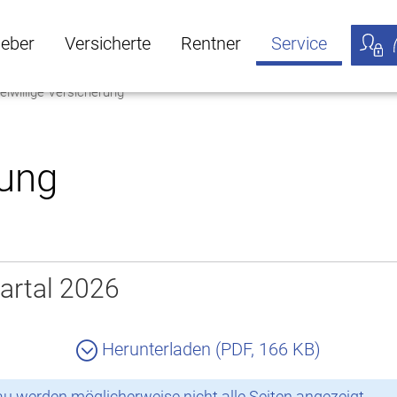
geber
Versicherte
Rentner
Service
eiwillige Versicherung
öffnen
ber Untermenü öffnen
Versicherte Untermenü öffnen
Rentner Untermenü öffnen
Service Untermen
Meine
rung
artal 2026
Herunterladen (PDF, 166 KB)
 werden möglicherweise nicht alle Seiten angezeigt.