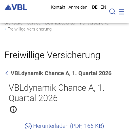
Kontakt
|
Anmelden
DE
|
EN
Mo
Suche
Startseite
Service
Downloadcenter
Für Versicherte
Freiwillige Versicherung
Freiwillige Versicherung
VBLdynamik Chance A, 1. Quartal 2026
Zurück
VBLdynamik Chance A, 1.
Quartal 2026
Herunterladen (PDF, 166 KB)