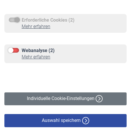
Rentenauszahlung
Erforderliche Cookies (2)
Service
Mehr erfahren
Informationen
Kontakt & Beratung
Downloadcenter
Webanalyse (2)
Online-Rechner
Mehr erfahren
VBLnewsletter
Kontakt
Impressum
Erklärung zur Barrierefreiheit
Individuelle Cookie-Einstellungen
Datenschutz
Cookie-Policy
Haftungsausschluss
Auswahl speichern