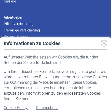
Karriere
Arbeitgeber
Pflichtversicherung
Freiwillige Versicherung
Veranstaltungen
Informationen zu Cookies
Versicherte
Auf unserer Website setzen wir Cookies ein, die für den
Pflichtversicherung
Betrieb der Seite erforderlich sind.
Freiwillige Versicherung
Um Ihren Besuch so komfortabel wie möglich zu gestalten,
Staatliche Förderung
würden wir mit Ihrer Einwilligung gerne zusätzliche Cookies
Veranstaltungen
zur Optimierung der Website einsetzen. Diese Cookies
ermöglichen es uns, Ihnen bedarfsgerechte Inhalte
anzuzeigen. Informationen zu den eingesetzten Cookies
Rentner
finden Sie hier:
Rentenbeginn
Cookie-Policy
Datenschutz
Rente beantragen