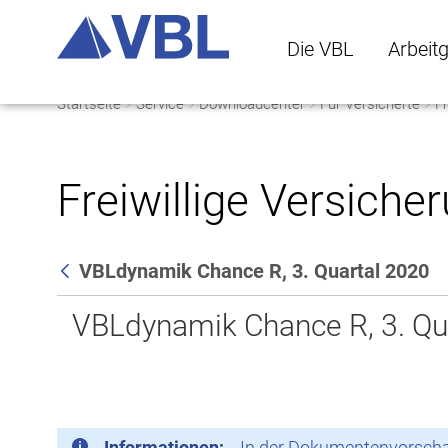
Die VBL
Arbeit
Startseite
Service
Downloadcenter
Für Versicherte
Fr
Die VBL Untermenü 
Arbeitge
Freiwillige Versiche
VBLdynamik Chance R, 3. Quartal 2020
Zurück
VBLdynamik Chance R, 3. Qu
Informationen:
In der Dokumentenvorschau