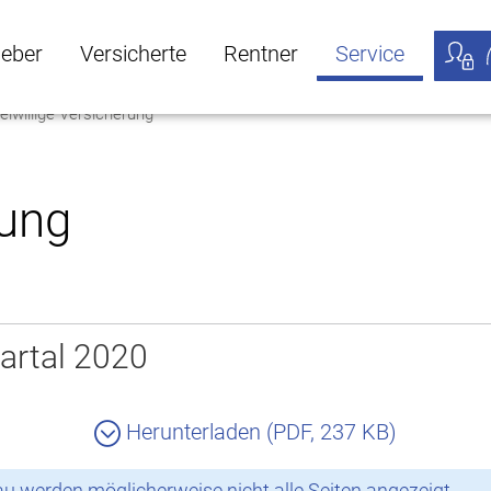
geber
Versicherte
Rentner
Service
eiwillige Versicherung
öffnen
ber Untermenü öffnen
Versicherte Untermenü öffnen
Rentner Untermenü öffnen
Service Untermen
Meine
rung
artal 2020
Herunterladen (PDF, 237 KB)
 werden möglicherweise nicht alle Seiten angezeigt.