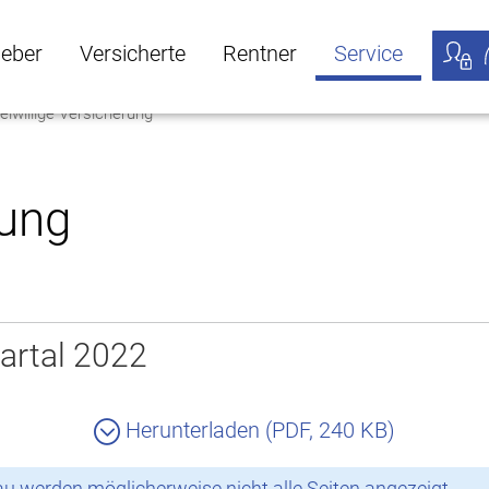
geber
Versicherte
Rentner
Service
eiwillige Versicherung
öffnen
ber Untermenü öffnen
Versicherte Untermenü öffnen
Rentner Untermenü öffnen
Service Untermen
Meine
rung
artal 2022
Herunterladen (PDF, 240 KB)
 werden möglicherweise nicht alle Seiten angezeigt.