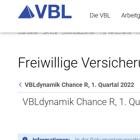
Die VBL
Arbeit
Startseite
Service
Downloadcenter
Für Versicherte
Fr
Die VBL Untermenü 
Arbeitge
Freiwillige Versiche
VBLdynamik Chance R, 1. Quartal 2022
Zurück
VBLdynamik Chance R, 1. Qu
Informationen:
In der Dokumentenvorschau