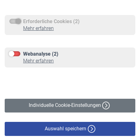
Rentenauszahlung
Erforderliche Cookies (2)
Service
Mehr erfahren
Informationen
Kontakt & Beratung
Downloadcenter
Webanalyse (2)
Online-Rechner
Mehr erfahren
VBLnewsletter
Kontakt
Impressum
Erklärung zur Barrierefreiheit
Individuelle Cookie-Einstellungen
Datenschutz
Cookie-Policy
Haftungsausschluss
Auswahl speichern