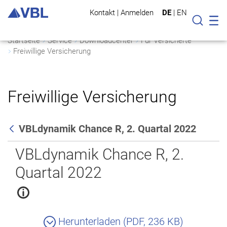
Kontakt
|
Anmelden
DE
|
EN
Mo
Suche
Startseite
Service
Downloadcenter
Für Versicherte
Freiwillige Versicherung
Freiwillige Versicherung
VBLdynamik Chance R, 2. Quartal 2022
Zurück
VBLdynamik Chance R, 2.
Quartal 2022
Herunterladen (PDF, 236 KB)