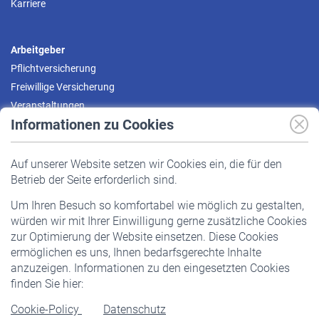
Karriere
Arbeitgeber
Pflichtversicherung
Freiwillige Versicherung
Veranstaltungen
Informationen zu Cookies
Versicherte
Auf unserer Website setzen wir Cookies ein, die für den
Pflichtversicherung
Betrieb der Seite erforderlich sind.
Freiwillige Versicherung
Um Ihren Besuch so komfortabel wie möglich zu gestalten,
Staatliche Förderung
würden wir mit Ihrer Einwilligung gerne zusätzliche Cookies
Veranstaltungen
zur Optimierung der Website einsetzen. Diese Cookies
ermöglichen es uns, Ihnen bedarfsgerechte Inhalte
anzuzeigen. Informationen zu den eingesetzten Cookies
Rentner
finden Sie hier:
Rentenbeginn
Cookie-Policy
Datenschutz
Rente beantragen