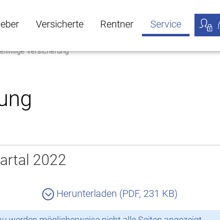
geber
Versicherte
Rentner
Service
eiwillige Versicherung
öffnen
ber Untermenü öffnen
Versicherte Untermenü öffnen
Rentner Untermenü öffnen
Service Untermen
Meine
rung
artal 2022
Herunterladen (PDF, 231 KB)
 werden möglicherweise nicht alle Seiten angezeigt.