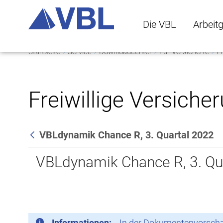
Die VBL
Arbeit
Startseite
Service
Downloadcenter
Für Versicherte
Fr
Die VBL Untermenü 
Arbeitge
Freiwillige Versiche
VBLdynamik Chance R, 3. Quartal 2022
Zurück
VBLdynamik Chance R, 3. Qu
Informationen:
In der Dokumentenvorschau