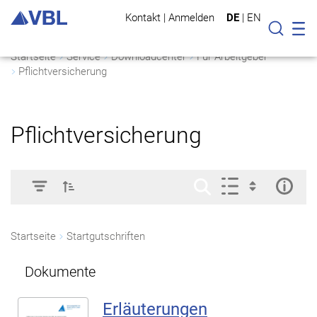
Kontakt
|
Anmelden
DE
|
EN
Mo
Suche
Startseite
Service
Downloadcenter
Für Arbeitgeber
Pflichtversicherung
Pflichtversicherung
Startseite
Startgutschriften
Dokumente
Erläuterungen