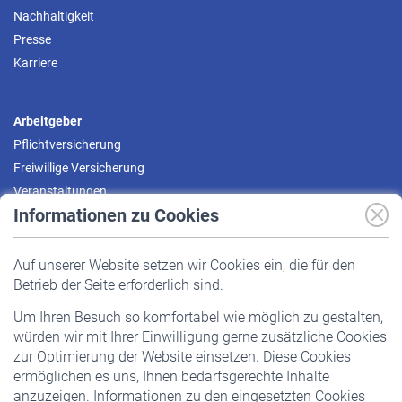
Nachhaltigkeit
Presse
Karriere
Arbeitgeber
Pflichtversicherung
Freiwillige Versicherung
Veranstaltungen
Informationen zu Cookies
Versicherte
Auf unserer Website setzen wir Cookies ein, die für den
Pflichtversicherung
Betrieb der Seite erforderlich sind.
Freiwillige Versicherung
Um Ihren Besuch so komfortabel wie möglich zu gestalten,
Staatliche Förderung
würden wir mit Ihrer Einwilligung gerne zusätzliche Cookies
Veranstaltungen
zur Optimierung der Website einsetzen. Diese Cookies
ermöglichen es uns, Ihnen bedarfsgerechte Inhalte
anzuzeigen. Informationen zu den eingesetzten Cookies
Rentner