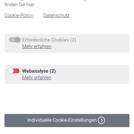
finden Sie hier:
Rentenbeginn
Cookie-Policy
Datenschutz
Rente beantragen
Rentenauszahlung
Erforderliche Cookies (2)
Service
Mehr erfahren
Informationen
Kontakt & Beratung
Downloadcenter
Webanalyse (2)
Online-Rechner
Mehr erfahren
VBLnewsletter
Kontakt
Impressum
Erklärung zur Barrierefreiheit
Individuelle Cookie-Einstellungen
Datenschutz
Cookie-Policy