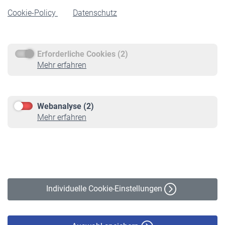
Cookie-Policy
Datenschutz
Rente beantragen
Rentenauszahlung
Erforderliche Cookies (2)
Service
Mehr erfahren
Informationen
Kontakt & Beratung
Downloadcenter
Webanalyse (2)
Online-Rechner
Mehr erfahren
VBLnewsletter
Kontakt
Impressum
Erklärung zur Barrierefreiheit
Individuelle Cookie-Einstellungen
Datenschutz
Cookie-Policy
Haftungsausschluss