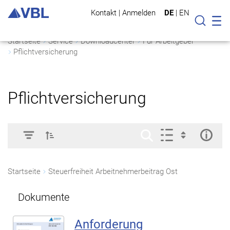
Kontakt
|
Anmelden
DE
|
EN
Mo
Suche
Startseite
Service
Downloadcenter
Für Arbeitgeber
Pflichtversicherung
Pflichtversicherung
Startseite
Steuerfreiheit Arbeitnehmerbeitrag Ost
Dokumente
Anforderung