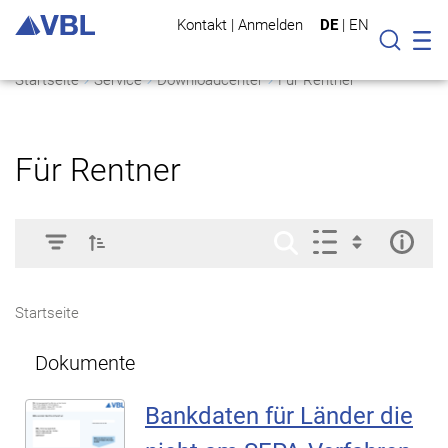
Kontakt
|
Anmelden
DE
|
EN
Mo
Suche
Startseite
Service
Downloadcenter
Für Rentner
Für Rentner
Startseite
Dokumente
Bankdaten für Länder die