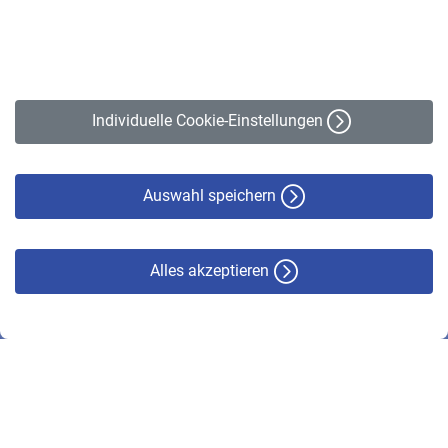
Kontakt
Impressum
Erklärung zur Barrierefreiheit
Individuelle Cookie-Einstellungen
Datenschutz
Cookie-Policy
Haftungsausschluss
Auswahl speichern
Alles akzeptieren
© VBL 2026