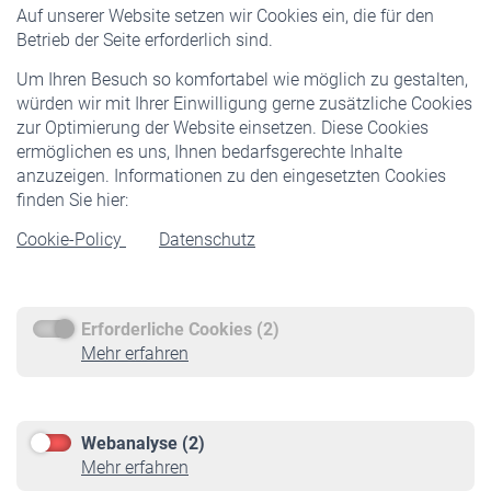
Auf unserer Website setzen wir Cookies ein, die für den
Pflichtversicherung
Betrieb der Seite erforderlich sind.
Freiwillige Versicherung
Um Ihren Besuch so komfortabel wie möglich zu gestalten,
Staatliche Förderung
würden wir mit Ihrer Einwilligung gerne zusätzliche Cookies
Veranstaltungen
zur Optimierung der Website einsetzen. Diese Cookies
ermöglichen es uns, Ihnen bedarfsgerechte Inhalte
anzuzeigen. Informationen zu den eingesetzten Cookies
Rentner
finden Sie hier:
Rentenbeginn
Cookie-Policy
Datenschutz
Rente beantragen
Rentenauszahlung
Erforderliche Cookies (2)
Service
Mehr erfahren
Informationen
Kontakt & Beratung
Downloadcenter
Webanalyse (2)
Online-Rechner
Mehr erfahren
VBLnewsletter