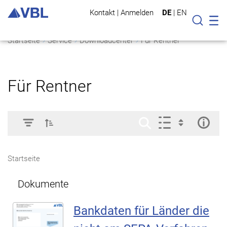
Kontakt
|
Anmelden
DE
|
EN
Mo
Suche
Startseite
Service
Downloadcenter
Für Rentner
Für Rentner
Startseite
Dokumente
Bankdaten für Länder die