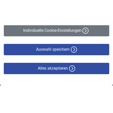
Kontakt
Impressum
Erklärung zur Barrierefreiheit
Individuelle Cookie-Einstellungen
Datenschutz
Cookie-Policy
Haftungsausschluss
Auswahl speichern
Alles akzeptieren
© VBL 2026