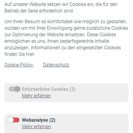
Auf unserer Website setzen wir Cookies ein, die für den
Pflichtversicherung
Betrieb der Seite erforderlich sind.
Freiwillige Versicherung
Um Ihren Besuch so komfortabel wie möglich zu gestalten,
Staatliche Förderung
würden wir mit Ihrer Einwilligung gerne zusätzliche Cookies
Veranstaltungen
zur Optimierung der Website einsetzen. Diese Cookies
ermöglichen es uns, Ihnen bedarfsgerechte Inhalte
anzuzeigen. Informationen zu den eingesetzten Cookies
Rentner
finden Sie hier:
Rentenbeginn
Cookie-Policy
Datenschutz
Rente beantragen
Rentenauszahlung
Erforderliche Cookies (2)
Service
Mehr erfahren
Informationen
Kontakt & Beratung
Downloadcenter
Webanalyse (2)
Online-Rechner
Mehr erfahren
VBLnewsletter