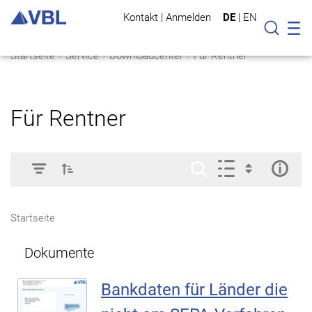
Kontakt
|
Anmelden
DE
|
EN
Mo
Suche
Startseite
Service
Downloadcenter
Für Rentner
Für Rentner
Startseite
Dokumente
Bankdaten für Länder die