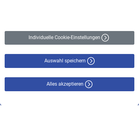
Kontakt
Impressum
Erklärung zur Barrierefreiheit
Individuelle Cookie-Einstellungen
Datenschutz
Cookie-Policy
Haftungsausschluss
Auswahl speichern
Alles akzeptieren
© VBL 2026