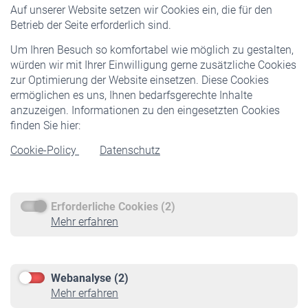
Auf unserer Website setzen wir Cookies ein, die für den
Pflichtversicherung
Betrieb der Seite erforderlich sind.
Freiwillige Versicherung
Um Ihren Besuch so komfortabel wie möglich zu gestalten,
Staatliche Förderung
würden wir mit Ihrer Einwilligung gerne zusätzliche Cookies
Veranstaltungen
zur Optimierung der Website einsetzen. Diese Cookies
ermöglichen es uns, Ihnen bedarfsgerechte Inhalte
anzuzeigen. Informationen zu den eingesetzten Cookies
Rentner
finden Sie hier:
Rentenbeginn
Cookie-Policy
Datenschutz
Rente beantragen
Rentenauszahlung
Erforderliche Cookies (2)
Service
Mehr erfahren
Informationen
Kontakt & Beratung
Downloadcenter
Webanalyse (2)
Online-Rechner
Mehr erfahren
VBLnewsletter