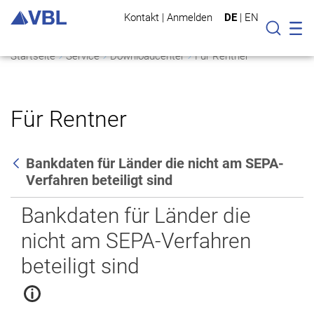
Kontakt
|
Anmelden
DE
|
EN
Mo
Suche
Startseite
Service
Downloadcenter
Für Rentner
Für Rentner
Bankdaten für Länder die nicht am SEPA-
Verfahren beteiligt sind
Zurück
Bankdaten für Länder die
nicht am SEPA-Verfahren
beteiligt sind