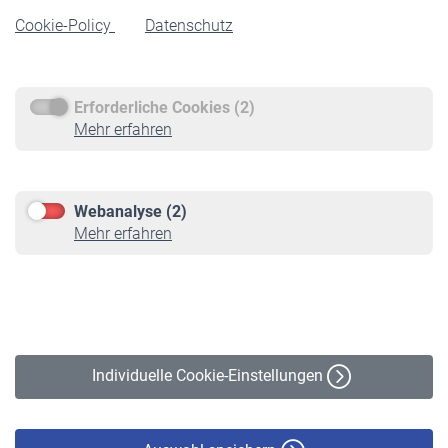
Cookie-Policy
Datenschutz
Rente beantragen
Rentenauszahlung
Erforderliche Cookies (2)
Service
Mehr erfahren
Informationen
Kontakt & Beratung
Downloadcenter
Webanalyse (2)
Online-Rechner
Mehr erfahren
VBLnewsletter
Kontakt
Impressum
Erklärung zur Barrierefreiheit
Individuelle Cookie-Einstellungen
Datenschutz
Cookie-Policy
Haftungsausschluss