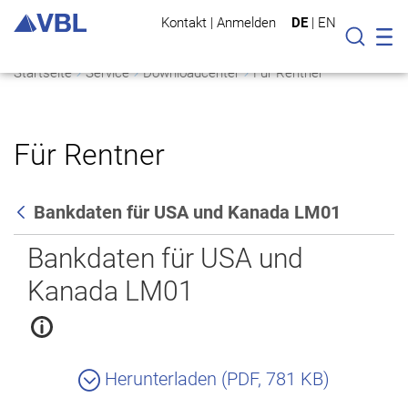
Kontakt
|
Anmelden
DE
|
EN
Mo
Suche
Startseite
Service
Downloadcenter
Für Rentner
Für Rentner
Bankdaten für USA und Kanada LM01
Zurück
Bankdaten für USA und
Kanada LM01
Herunterladen (PDF, 781 KB)