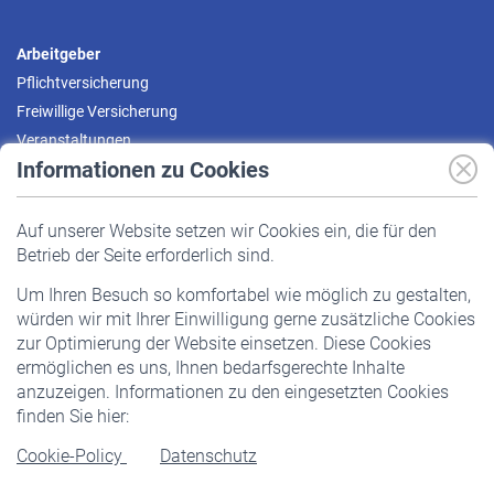
Arbeitgeber
Pflichtversicherung
Freiwillige Versicherung
Veranstaltungen
Informationen zu Cookies
Versicherte
Auf unserer Website setzen wir Cookies ein, die für den
Pflichtversicherung
Betrieb der Seite erforderlich sind.
Freiwillige Versicherung
Um Ihren Besuch so komfortabel wie möglich zu gestalten,
Staatliche Förderung
würden wir mit Ihrer Einwilligung gerne zusätzliche Cookies
Veranstaltungen
zur Optimierung der Website einsetzen. Diese Cookies
ermöglichen es uns, Ihnen bedarfsgerechte Inhalte
anzuzeigen. Informationen zu den eingesetzten Cookies
Rentner
finden Sie hier:
Rentenbeginn
Cookie-Policy
Datenschutz
Rente beantragen
Rentenauszahlung