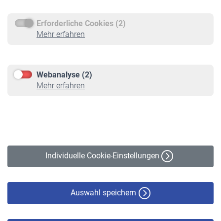
Erforderliche Cookies (2)
Service
Mehr erfahren
Informationen
Kontakt & Beratung
Downloadcenter
Webanalyse (2)
Online-Rechner
Mehr erfahren
VBLnewsletter
Kontakt
Impressum
Erklärung zur Barrierefreiheit
Individuelle Cookie-Einstellungen
Datenschutz
Cookie-Policy
Haftungsausschluss
Auswahl speichern