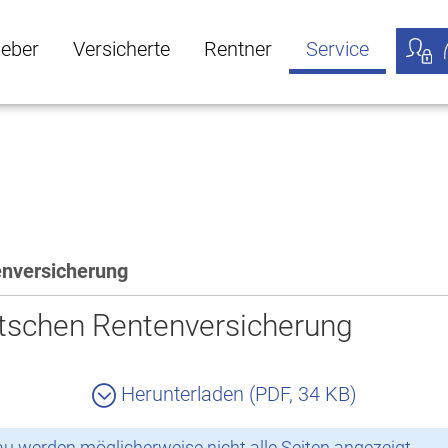
geber
Versicherte
Rentner
Service
öffnen
ber Untermenü öffnen
Versicherte Untermenü öffnen
Rentner Untermenü öffnen
Service Untermen
Meine
enversicherung
tschen Rentenversicherung
Herunterladen (PDF, 34 KB)
 werden möglicherweise nicht alle Seiten angezeigt.