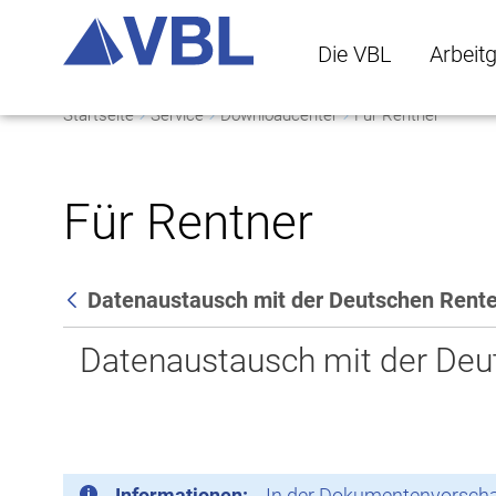
Die VBL
Arbeit
Startseite
Service
Downloadcenter
Für Rentner
Die VBL Untermenü 
Arbeitge
Für Rentner
Datenaustausch mit der Deutschen Rent
Zurück
Datenaustausch mit der Deu
Informationen:
In der Dokumentenvorschau