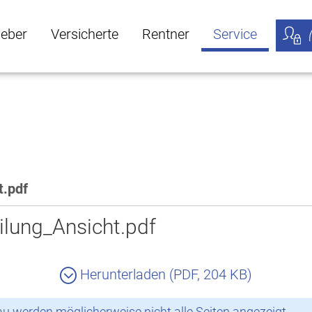
geber
Versicherte
Rentner
Service
öffnen
ber Untermenü öffnen
Versicherte Untermenü öffnen
Rentner Untermenü öffnen
Service Untermen
Meine
t.pdf
lung_Ansicht.pdf
Herunterladen (PDF, 204 KB)
 werden möglicherweise nicht alle Seiten angezeigt.