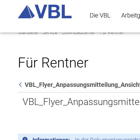
Die VBL
Arbeit
Startseite
Service
Downloadcenter
Für Rentner
Die VBL Untermenü 
Arbeitge
Für Rentner
VBL_Flyer_Anpassungsmitteilung_Ansich
Zurück
VBL_Flyer_Anpassungsmittei
Informationen:
In der Dokumentenvorschau