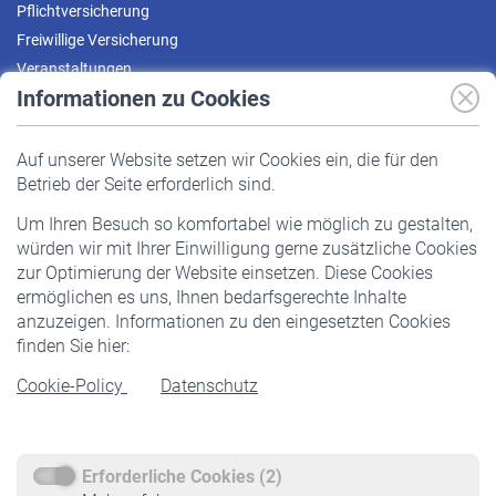
Pflichtversicherung
Freiwillige Versicherung
Veranstaltungen
Informationen zu Cookies
Versicherte
Auf unserer Website setzen wir Cookies ein, die für den
Pflichtversicherung
Betrieb der Seite erforderlich sind.
Freiwillige Versicherung
Um Ihren Besuch so komfortabel wie möglich zu gestalten,
Staatliche Förderung
würden wir mit Ihrer Einwilligung gerne zusätzliche Cookies
Veranstaltungen
zur Optimierung der Website einsetzen. Diese Cookies
ermöglichen es uns, Ihnen bedarfsgerechte Inhalte
anzuzeigen. Informationen zu den eingesetzten Cookies
Rentner
finden Sie hier:
Rentenbeginn
Cookie-Policy
Datenschutz
Rente beantragen
Rentenauszahlung
Erforderliche Cookies (2)
Service