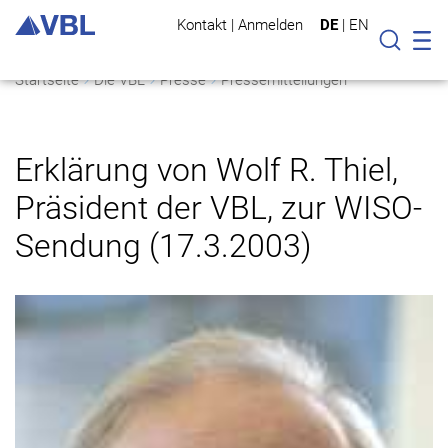
Kontakt
|
Anmelden
DE
|
EN
Mo
Suche
Startseite
Die VBL
Presse
Pressemitteilungen
Erklärung von Wolf R. Thiel,
Präsident der VBL, zur WISO-
Sendung (17.3.2003)