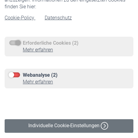
Rentner
finden Sie hier:
Rentenbeginn
Cookie-Policy
Datenschutz
Rente beantragen
Rentenauszahlung
Erforderliche Cookies (2)
Service
Mehr erfahren
Informationen
Kontakt & Beratung
Downloadcenter
Webanalyse (2)
Online-Rechner
Mehr erfahren
VBLnewsletter
Kontakt
Impressum
Erklärung zur Barrierefreiheit
Individuelle Cookie-Einstellungen
Datenschutz
Cookie-Policy