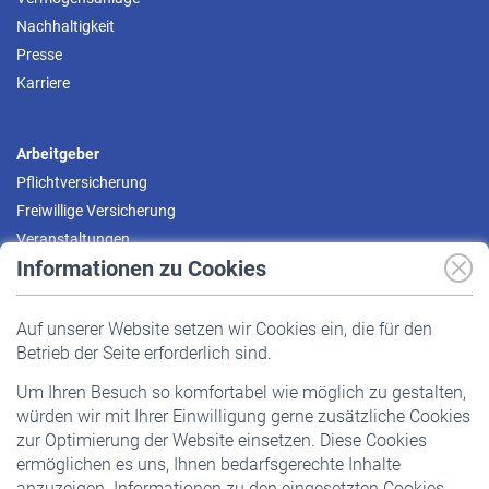
Nachhaltigkeit
Presse
Karriere
Arbeitgeber
Pflichtversicherung
Freiwillige Versicherung
Veranstaltungen
Informationen zu Cookies
Versicherte
Auf unserer Website setzen wir Cookies ein, die für den
Pflichtversicherung
Betrieb der Seite erforderlich sind.
Freiwillige Versicherung
Um Ihren Besuch so komfortabel wie möglich zu gestalten,
Staatliche Förderung
würden wir mit Ihrer Einwilligung gerne zusätzliche Cookies
Veranstaltungen
zur Optimierung der Website einsetzen. Diese Cookies
ermöglichen es uns, Ihnen bedarfsgerechte Inhalte
anzuzeigen. Informationen zu den eingesetzten Cookies