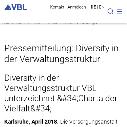
Kontakt
|
Anmelden
DE
|
EN
Mo
Suche
Startseite
Die VBL
Presse
Pressemitteilungen
Pressemitteilung: Diversity in
der Verwaltungsstruktur
Diversity in der
Verwaltungsstruktur VBL
unterzeichnet &#34;Charta der
Vielfalt&#34;
Karlsruhe, April 2018.
Die Versorgungsanstalt