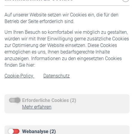
Versicherte
Auf unserer Website setzen wir Cookies ein, die für den
Pflichtversicherung
Betrieb der Seite erforderlich sind.
Freiwillige Versicherung
Um Ihren Besuch so komfortabel wie möglich zu gestalten,
Staatliche Förderung
würden wir mit Ihrer Einwilligung gerne zusätzliche Cookies
Veranstaltungen
zur Optimierung der Website einsetzen. Diese Cookies
ermöglichen es uns, Ihnen bedarfsgerechte Inhalte
anzuzeigen. Informationen zu den eingesetzten Cookies
Rentner
finden Sie hier:
Rentenbeginn
Cookie-Policy
Datenschutz
Rente beantragen
Rentenauszahlung
Erforderliche Cookies (2)
Service
Mehr erfahren
Informationen
Kontakt & Beratung
Downloadcenter
Webanalyse (2)