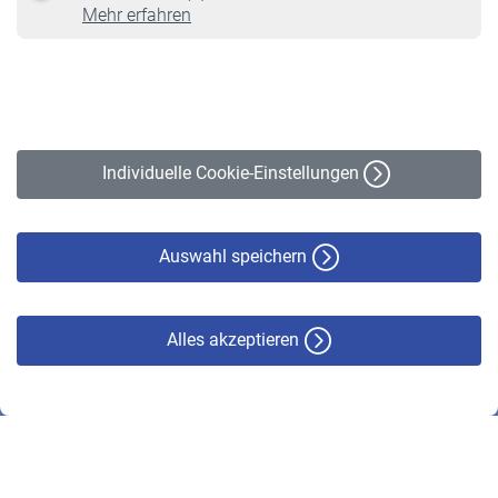
Online-Rechner
Mehr erfahren
VBLnewsletter
Kontakt
Impressum
Erklärung zur Barrierefreiheit
Individuelle Cookie-Einstellungen
Datenschutz
Cookie-Policy
Haftungsausschluss
Auswahl speichern
Alles akzeptieren
© VBL 2026