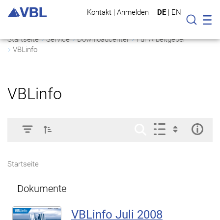
Kontakt
|
Anmelden
DE
|
EN
Mo
Suche
Startseite
Service
Downloadcenter
Für Arbeitgeber
VBLinfo
VBLinfo
Startseite
Dokumente
VBLinfo Juli 2008